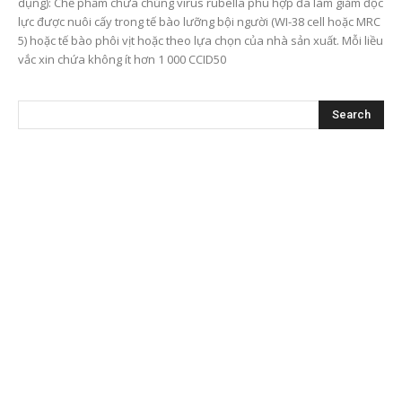
dụng): Chế phẩm chứa chủng virus rubella phù hợp đã làm giảm độc
lực được nuôi cấy trong tế bào lưỡng bội người (WI-38 cell hoặc MRC
5) hoặc tế bào phôi vịt hoặc theo lựa chọn của nhà sản xuất. Mỗi liều
vắc xin chứa không ít hơn 1 000 CCID50