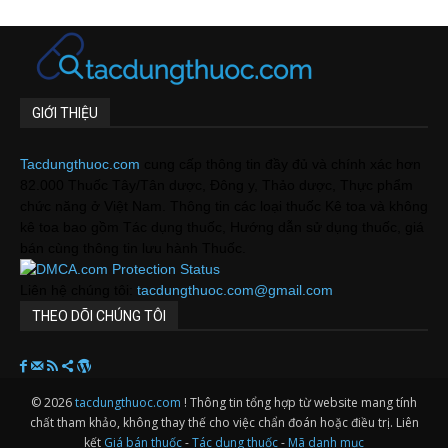
GIỚI THIỆU
Tacdungthuoc.com
cung cấp thông tin đầy đủ và chính xác hơn
82.000 Thuốc Tây/Tân dược, Đông y, Thảo dược, Thực phẩm
chức năng ở Việt Nam. Thông tin các loại thuốc Kê toa và không
kê toa bao gồm Tác dụng thuốc, Hướng dẫn sử dụng thuốc, giá
bán cùng thông tin lưu hành Thuốc.
Liên hệ chúng tôi:
tacdungthuoc.com@gmail.com
THEO DÕI CHÚNG TÔI
© 2026
tacdungthuoc.com
! Thông tin tổng hợp từ website mang tính
chất tham khảo, không thay thế cho việc chẩn đoán hoặc điều trị. Liên
kết
Giá bán thuốc
-
Tác dụng thuốc
-
Mã danh mục