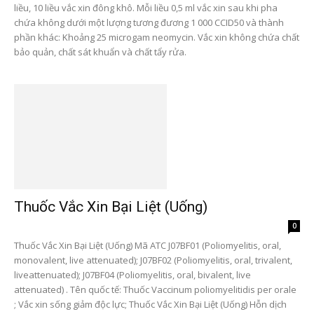
liều, 10 liều vắc xin đông khô. Mỗi liều 0,5 ml vắc xin sau khi pha
chứa không dưới một lượng tương đương 1 000 CCID50 và thành
phần khác: Khoảng 25 microgam neomycin. Vắc xin không chứa chất
bảo quản, chất sát khuẩn và chất tẩy rửa.
Thuốc Vắc Xin Bại Liệt (Uống)
0
Thuốc Vắc Xin Bại Liệt (Uống) Mã ATC J07BF01 (Poliomyelitis, oral,
monovalent, live attenuated); J07BF02 (Poliomyelitis, oral, trivalent,
liveattenuated); J07BF04 (Poliomyelitis, oral, bivalent, live
attenuated) . Tên quốc tế: Thuốc Vaccinum poliomyelitidis per orale
; Vắc xin sống giảm độc lực; Thuốc Vắc Xin Bại Liệt (Uống) Hỗn dịch