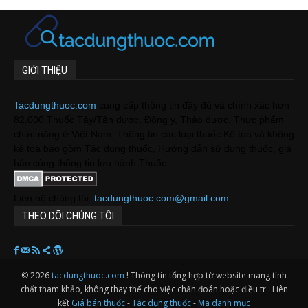
GIỚI THIỆU
Tacdungthuoc.com
cung cấp thông tin đầy đủ và chính xác hơn
82.000 Thuốc Tây/Tân dược, Đông y, Thảo dược, Thực phẩm
chức năng ở Việt Nam. Thông tin các loại thuốc Kê toa và không
kê toa bao gồm Tác dụng thuốc, Hướng dẫn sử dụng thuốc, giá
bán cùng thông tin lưu hành Thuốc.
Liên hệ chúng tôi:
tacdungthuoc.com@gmail.com
THEO DÕI CHÚNG TÔI
© 2026
tacdungthuoc.com
! Thông tin tổng hợp từ website mang tính
chất tham khảo, không thay thế cho việc chẩn đoán hoặc điều trị. Liên
kết
Giá bán thuốc
-
Tác dụng thuốc
-
Mã danh mục