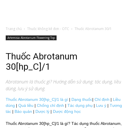
Trang chủ
Thuốc không kê đơn - OTC
Thuốc Abrotanum 30/1
Artemisia Abrotanum Flowering Top
Thuốc Abrotanum
30[hp_C]/1
Abrotanum
là thuốc gì? Hướng dẫn sử dụng: tác dụng, liều
dùng, lưu ý sử dụng.
Thuốc Abrotanum 30[hp_C]/1 là gì
|
Dạng thuốc
|
Chỉ định
|
Liều
dùng
|
Quá liều
|
Chống chỉ định
|
Tác dụng phụ
|
Lưu ý
|
Tương
tác
|
Bảo quản
|
Dược lý
|
Dược động học
Thuốc Abrotanum 30[hp_C]/1 là gì? Tác dụng thuốc Abrotanum,