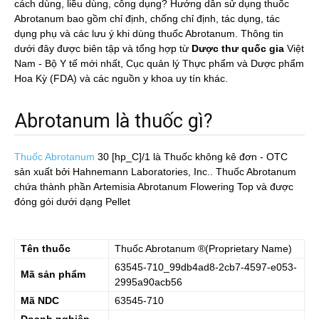
cách dùng, liều dùng, công dụng? Hướng dẫn sử dụng thuốc
Abrotanum bao gồm chỉ định, chống chỉ định, tác dụng, tác
dụng phụ và các lưu ý khi dùng thuốc Abrotanum. Thông tin
dưới đây được biên tập và tổng hợp từ
Dược thư quốc gia
Việt
Nam - Bộ Y tế mới nhất, Cục quản lý Thực phẩm và Dược phẩm
Hoa Kỳ (FDA) và các nguồn y khoa uy tín khác.
Abrotanum là thuốc gì?
Thuốc Abrotanum
30 [hp_C]/1
là Thuốc không kê đơn - OTC
sản xuất bởi Hahnemann Laboratories, Inc.. Thuốc Abrotanum
chứa thành phần Artemisia Abrotanum Flowering Top và được
đóng gói dưới dạng Pellet
Tên thuốc
Thuốc
Abrotanum
®(Proprietary Name)
63545-710_99db4ad8-2cb7-4597-e053-
Mã sản phẩm
2995a90acb56
Mã NDC
63545-710