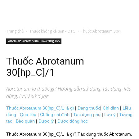
Trang chủ
Thuốc không kê đơn - OTC
Thuốc Abrotanum 30/1
Artemisia Abrotanum Flowering Top
Thuốc Abrotanum
30[hp_C]/1
Abrotanum
là thuốc gì? Hướng dẫn sử dụng: tác dụng, liều
dùng, lưu ý sử dụng.
Thuốc Abrotanum 30[hp_C]/1 là gì
|
Dạng thuốc
|
Chỉ định
|
Liều
dùng
|
Quá liều
|
Chống chỉ định
|
Tác dụng phụ
|
Lưu ý
|
Tương
tác
|
Bảo quản
|
Dược lý
|
Dược động học
Thuốc Abrotanum 30[hp_C]/1 là gì? Tác dụng thuốc Abrotanum,