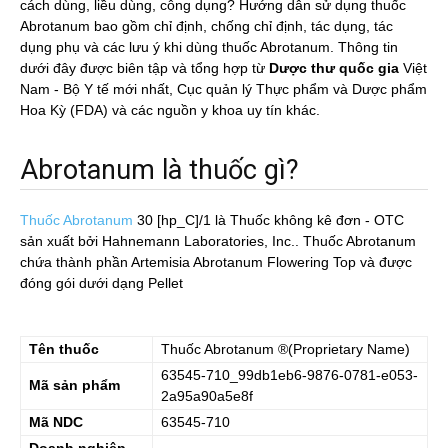
cách dùng, liều dùng, công dụng? Hướng dẫn sử dụng thuốc
Abrotanum bao gồm chỉ định, chống chỉ định, tác dụng, tác
dụng phụ và các lưu ý khi dùng thuốc Abrotanum. Thông tin
dưới đây được biên tập và tổng hợp từ
Dược thư quốc gia
Việt
Nam - Bộ Y tế mới nhất, Cục quản lý Thực phẩm và Dược phẩm
Hoa Kỳ (FDA) và các nguồn y khoa uy tín khác.
Abrotanum là thuốc gì?
Thuốc Abrotanum
30 [hp_C]/1
là Thuốc không kê đơn - OTC
sản xuất bởi Hahnemann Laboratories, Inc.. Thuốc Abrotanum
chứa thành phần Artemisia Abrotanum Flowering Top và được
đóng gói dưới dạng Pellet
Tên thuốc
Thuốc
Abrotanum
®(Proprietary Name)
63545-710_99db1eb6-9876-0781-e053-
Mã sản phẩm
2a95a90a5e8f
Mã NDC
63545-710