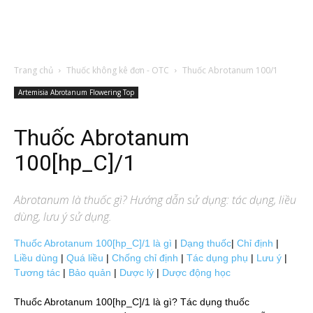
Trang chủ
Thuốc không kê đơn - OTC
Thuốc Abrotanum 100/1
Artemisia Abrotanum Flowering Top
Thuốc Abrotanum
100[hp_C]/1
Abrotanum
là thuốc gì? Hướng dẫn sử dụng: tác dụng, liều
dùng, lưu ý sử dụng.
Thuốc Abrotanum 100[hp_C]/1 là gì
|
Dạng thuốc
|
Chỉ định
|
Liều dùng
|
Quá liều
|
Chống chỉ định
|
Tác dụng phụ
|
Lưu ý
|
Tương tác
|
Bảo quản
|
Dược lý
|
Dược động học
Thuốc Abrotanum 100[hp_C]/1 là gì? Tác dụng thuốc