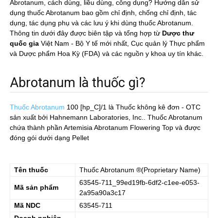
Abrotanum, cách dùng, liều dùng, công dụng? Hướng dẫn sử
dụng thuốc Abrotanum bao gồm chỉ định, chống chỉ định, tác
dụng, tác dụng phụ và các lưu ý khi dùng thuốc Abrotanum.
Thông tin dưới đây được biên tập và tổng hợp từ
Dược thư
quốc gia
Việt Nam - Bộ Y tế mới nhất, Cục quản lý Thực phẩm
và Dược phẩm Hoa Kỳ (FDA) và các nguồn y khoa uy tín khác.
Abrotanum là thuốc gì?
Thuốc Abrotanum
100 [hp_C]/1
là Thuốc không kê đơn - OTC
sản xuất bởi Hahnemann Laboratories, Inc.. Thuốc Abrotanum
chứa thành phần Artemisia Abrotanum Flowering Top và được
đóng gói dưới dạng Pellet
Tên thuốc
Thuốc
Abrotanum
®(Proprietary Name)
63545-711_99ed19fb-6df2-c1ee-e053-
Mã sản phẩm
2a95a90a3c17
Mã NDC
63545-711