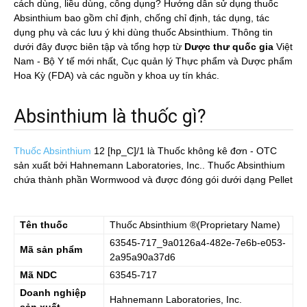
cách dùng, liều dùng, công dụng? Hướng dẫn sử dụng thuốc
Absinthium bao gồm chỉ định, chống chỉ định, tác dụng, tác
dụng phụ và các lưu ý khi dùng thuốc Absinthium. Thông tin
dưới đây được biên tập và tổng hợp từ
Dược thư quốc gia
Việt
Nam - Bộ Y tế mới nhất, Cục quản lý Thực phẩm và Dược phẩm
Hoa Kỳ (FDA) và các nguồn y khoa uy tín khác.
Absinthium là thuốc gì?
Thuốc Absinthium
12 [hp_C]/1
là Thuốc không kê đơn - OTC
sản xuất bởi Hahnemann Laboratories, Inc.. Thuốc Absinthium
chứa thành phần Wormwood và được đóng gói dưới dạng Pellet
Tên thuốc
Thuốc
Absinthium
®(Proprietary Name)
63545-717_9a0126a4-482e-7e6b-e053-
Mã sản phẩm
2a95a90a37d6
Mã NDC
63545-717
Doanh nghiệp
Hahnemann Laboratories, Inc.