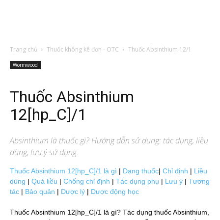
Trang chủ
Thuốc không kê đơn - OTC
Thuốc Absinthium 12/1
Wormwood
Thuốc Absinthium
12[hp_C]/1
Absinthium
là thuốc gì? Hướng dẫn sử dụng: tác dụng, liều
dùng, lưu ý sử dụng.
Thuốc Absinthium 12[hp_C]/1 là gì
|
Dạng thuốc
|
Chỉ định
|
Liều
dùng
|
Quá liều
|
Chống chỉ định
|
Tác dụng phụ
|
Lưu ý
|
Tương
tác
|
Bảo quản
|
Dược lý
|
Dược động học
Thuốc Absinthium 12[hp_C]/1 là gì? Tác dụng thuốc Absinthium,