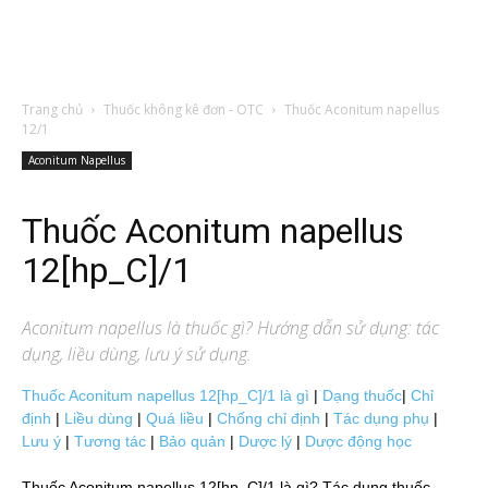
Trang chủ
Thuốc không kê đơn - OTC
Thuốc Aconitum napellus
12/1
Aconitum Napellus
Thuốc Aconitum napellus
12[hp_C]/1
Aconitum napellus
là thuốc gì? Hướng dẫn sử dụng: tác
dụng, liều dùng, lưu ý sử dụng.
Thuốc Aconitum napellus 12[hp_C]/1 là gì
|
Dạng thuốc
|
Chỉ
định
|
Liều dùng
|
Quá liều
|
Chống chỉ định
|
Tác dụng phụ
|
Lưu ý
|
Tương tác
|
Bảo quản
|
Dược lý
|
Dược động học
Thuốc Aconitum napellus 12[hp_C]/1 là gì? Tác dụng thuốc