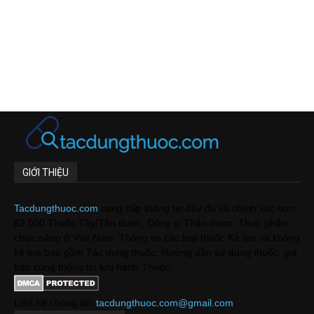
GIỚI THIỆU
Tacdungthuoc.com
cung cấp thông tin đầy đủ và chính xác hơn
82.000 Thuốc Tây/Tân dược, Đông y, Thảo dược, Thực phẩm
chức năng ở Việt Nam. Thông tin các loại thuốc Kê toa và không
kê toa bao gồm Tác dụng thuốc, Hướng dẫn sử dụng thuốc, giá
bán cùng thông tin lưu hành Thuốc.
Liên hệ chúng tôi:
tacdungthuoc.com@gmail.com