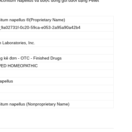
conitum Napellus và được đóng gói dưới dạng Pellet
itum napellus
®(Proprietary Name)
_9a02731f-0c20-59ca-e053-2a95a90a42b4
Laboratories, Inc.
ng kê đơn - OTC - Finished Drugs
ED HOMEOPATHIC
apellus
itum napellus
(Nonproprietary Name)