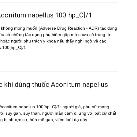
g Aconitum napellus 100[hp_C]/1
̣ng không mong muốn (Adverse Drug Reaction - ADR) tác dụng
 có những tác dụng phụ hiếm gặp mà chưa có trong tờ
oặc người phụ trách y khoa nếu thấy nghi ngờ về các
us 100[hp_C]/1
ước khi dùng thuốc Aconitum napellus
ốc Aconitum napellus 100[hp_C]/1: người già, phụ nữ mang
ười suy gan, suy thận, người mẫn cảm dị ứng với bất cứ chất
g bị nhược cơ, hôn mê gan, viêm loét dạ dày