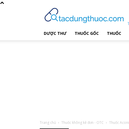
DƯỢC THƯ
THUỐC GỐC
THUỐC
Trang chủ
Thuốc không kê đơn - OTC
Thuốc Acon