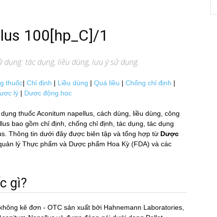
llus 100[hp_C]/1
 dụng: tác dụng, liều dùng, lưu ý sử dụng.
g thuốc
|
Chỉ định
|
Liều dùng
|
Quá liều
|
Chống chỉ định
|
ược lý
|
Dược động học
dụng thuốc Aconitum napellus, cách dùng, liều dùng, công
 bao gồm chỉ định, chống chỉ định, tác dụng, tác dụng
us. Thông tin dưới đây được biên tập và tổng hợp từ
Dược
Cục quản lý Thực phẩm và Dược phẩm Hoa Kỳ (FDA) và các
c gì?
 không kê đơn - OTC sản xuất bởi Hahnemann Laboratories,