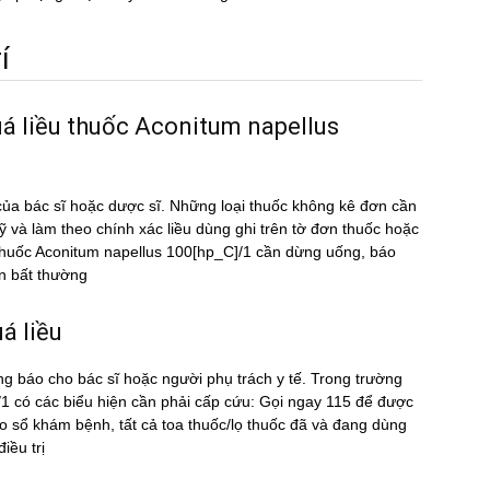
́
uá liều thuốc Aconitum napellus
ủa bác sĩ hoặc dược sĩ. Những loại thuốc không kê đơn cần
kỹ và làm theo chính xác liều dùng ghi trên tờ đơn thuốc hoặc
̀u thuốc Aconitum napellus 100[hp_C]/1 cần dừng uống, báo
̣n bất thường
́ liều
ng báo cho bác sĩ hoặc người phụ trách y tế. Trong trường
 có các biểu hiện cần phải cấp cứu: Gọi ngay 115 để được
sổ khám bệnh, tất cả toa thuốc/lọ thuốc đã và đang dùng
ều trị