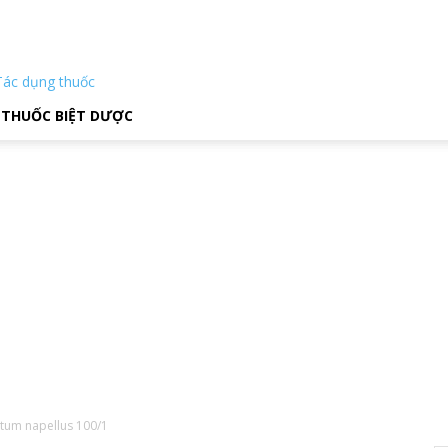
Tác dụng thuốc
THUỐC BIỆT DƯỢC
itum napellus 100/1