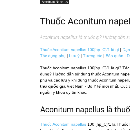
Aconitum Napellus
Thuốc Aconitum nape
Aconitum napellus
là thuốc gì? Hướng dẫn sử
Thuốc Aconitum napellus 100[hp_C]/1 là gì
|
Dạn
Tác dụng phụ
|
Lưu ý
|
Tương tác
|
Bảo quản
|
D
Thuốc Aconitum napellus 100[hp_C]/1 là gì? Tác 
dụng? Hướng dẫn sử dụng thuốc Aconitum napellus
phụ và các lưu ý khi dùng thuốc Aconitum napell
thư quốc gia
Việt Nam - Bộ Y tế mới nhất, 
nguồn y khoa uy tín khác.
Aconitum napellus là thuố
Thuốc Aconitum napellus
100 [hp_C]/1
là Thuốc