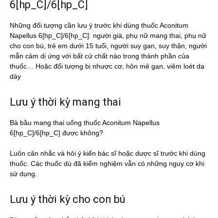
6[hp_C]/6[hp_C]
Những đối tượng cần lưu ý trước khi dùng thuốc Aconitum
Napellus 6[hp_C]/6[hp_C]: người già, phụ nữ mang thai, phụ nữ
cho con bú, trẻ em dưới 15 tuổi, người suy gan, suy thận, người
mẫn cảm dị ứng với bất cứ chất nào trong thành phần của
thuốc… Hoặc đối tượng bị nhược cơ, hôn mê gan, viêm loét dạ
dày
Lưu ý thời kỳ mang thai
Bà bầu mang thai uống thuốc Aconitum Napellus
6[hp_C]/6[hp_C] được không?
Luôn cân nhắc và hỏi ý kiến bác sĩ hoặc dược sĩ trước khi dùng
thuốc. Các thuốc dù đã kiểm nghiệm vẫn có những nguy cơ khi
sử dụng.
Lưu ý thời kỳ cho con bú