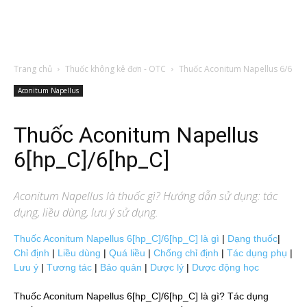
Trang chủ
Thuốc không kê đơn - OTC
Thuốc Aconitum Napellus 6/6
Aconitum Napellus
Thuốc Aconitum Napellus
6[hp_C]/6[hp_C]
Aconitum Napellus
là thuốc gì? Hướng dẫn sử dụng: tác
dụng, liều dùng, lưu ý sử dụng.
Thuốc Aconitum Napellus 6[hp_C]/6[hp_C] là gì
|
Dạng thuốc
|
Chỉ định
|
Liều dùng
|
Quá liều
|
Chống chỉ định
|
Tác dụng phụ
|
Lưu ý
|
Tương tác
|
Bảo quản
|
Dược lý
|
Dược động học
Thuốc Aconitum Napellus 6[hp_C]/6[hp_C] là gì? Tác dụng