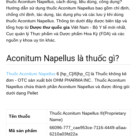
thuốc Aconitum Napellus, cách dùng, liều dùng, công dụng?
Hướng dẫn sử dụng thuốc Aconitum Napellus bao gồm chỉ định,
chống chỉ định, tác dụng, tác dụng phụ và các lưu ý khi dùng
thuốc Aconitum Napellus. Thông tin dưới đây được biên tập và
tổng hợp từ
Dược thư quốc gia
Việt Nam - Bộ Y tế mới nhất,
Cục quản lý Thực phẩm và Dược phẩm Hoa Kỳ (FDA) và các
nguồn y khoa uy tín khác.
Aconitum Napellus là thuốc gì?
Thuốc Aconitum Napellus
6 [hp_C]/6[hp_C]
là Thuốc không kê
đơn - OTC sản xuất bởi OHM PHARMA INC.. Thuốc Aconitum
Napellus chứa thành phần Aconitum Napellus và được đóng gói
dưới dạng Pellet
Thuốc
Aconitum Napellus
®(Proprietary
Tên thuốc
Name)
66096-777_cae953ce-7116-4449-a5aa-
Mã sản phẩm
6210a03fd22a