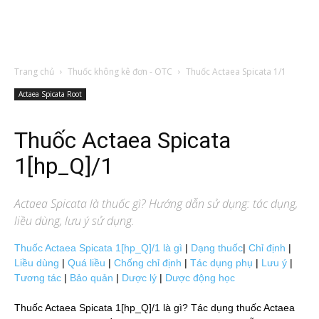
Trang chủ
Thuốc không kê đơn - OTC
Thuốc Actaea Spicata 1/1
Actaea Spicata Root
Thuốc Actaea Spicata
1[hp_Q]/1
Actaea Spicata
là thuốc gì? Hướng dẫn sử dụng: tác dụng,
liều dùng, lưu ý sử dụng.
Thuốc Actaea Spicata 1[hp_Q]/1 là gì
|
Dạng thuốc
|
Chỉ định
|
Liều dùng
|
Quá liều
|
Chống chỉ định
|
Tác dụng phụ
|
Lưu ý
|
Tương tác
|
Bảo quản
|
Dược lý
|
Dược động học
Thuốc Actaea Spicata 1[hp_Q]/1 là gì? Tác dụng thuốc Actaea