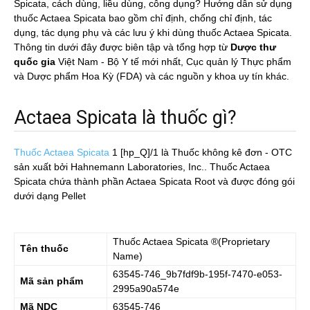
Spicata, cách dùng, liều dùng, công dụng? Hướng dẫn sử dụng
thuốc Actaea Spicata bao gồm chỉ định, chống chỉ định, tác
dụng, tác dụng phụ và các lưu ý khi dùng thuốc Actaea Spicata.
Thông tin dưới đây được biên tập và tổng hợp từ
Dược thư
quốc gia
Việt Nam - Bộ Y tế mới nhất, Cục quản lý Thực phẩm
và Dược phẩm Hoa Kỳ (FDA) và các nguồn y khoa uy tín khác.
Actaea Spicata là thuốc gì?
Thuốc Actaea Spicata
1 [hp_Q]/1
là Thuốc không kê đơn - OTC
sản xuất bởi Hahnemann Laboratories, Inc.. Thuốc Actaea
Spicata chứa thành phần Actaea Spicata Root và được đóng gói
dưới dạng Pellet
Thuốc
Actaea Spicata
®(Proprietary
Tên thuốc
Name)
63545-746_9b7fdf9b-195f-7470-e053-
Mã sản phẩm
2995a90a574e
Mã NDC
63545-746