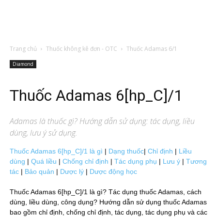
Trang chủ
Thuốc không kê đơn - OTC
Thuốc Adamas 6/1
Diamond
Thuốc Adamas 6[hp_C]/1
Adamas
là thuốc gì? Hướng dẫn sử dụng: tác dụng, liều
dùng, lưu ý sử dụng.
Thuốc Adamas 6[hp_C]/1 là gì
|
Dạng thuốc
|
Chỉ định
|
Liều
dùng
|
Quá liều
|
Chống chỉ định
|
Tác dụng phụ
|
Lưu ý
|
Tương
tác
|
Bảo quản
|
Dược lý
|
Dược động học
Thuốc Adamas 6[hp_C]/1 là gì? Tác dụng thuốc Adamas, cách
dùng, liều dùng, công dụng? Hướng dẫn sử dụng thuốc Adamas
bao gồm chỉ định, chống chỉ định, tác dụng, tác dụng phụ và các