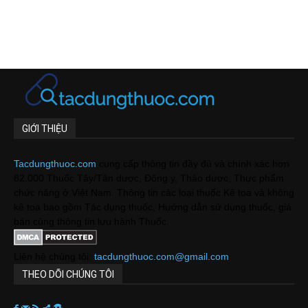
GIỚI THIỆU
Tacdungthuoc.com
cung cấp thông tin đầy đủ và chính xác hơn
82.000 Thuốc Tây/Tân dược, Đông y, Thảo dược, Thực phẩm
chức năng ở Việt Nam. Thông tin các loại thuốc Kê toa và không
kê toa bao gồm Tác dụng thuốc, Hướng dẫn sử dụng thuốc, giá
bán cùng thông tin lưu hành Thuốc.
Liên hệ chúng tôi:
tacdungthuoc.com@gmail.com
THEO DÕI CHÚNG TÔI