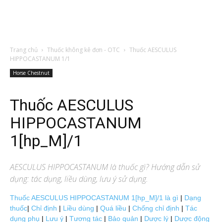
Trang chủ
Thuốc không kê đơn - OTC
Thuốc AESCULUS
HIPPOCASTANUM 1/1
Horse Chestnut
Thuốc AESCULUS
HIPPOCASTANUM
1[hp_M]/1
AESCULUS HIPPOCASTANUM
là thuốc gì? Hướng dẫn sử
dụng: tác dụng, liều dùng, lưu ý sử dụng.
Thuốc AESCULUS HIPPOCASTANUM 1[hp_M]/1 là gì
|
Dạng
thuốc
|
Chỉ định
|
Liều dùng
|
Quá liều
|
Chống chỉ định
|
Tác
dụng phụ
|
Lưu ý
|
Tương tác
|
Bảo quản
|
Dược lý
|
Dược động