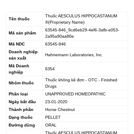
Thuốc
AESCULUS HIPPOCASTANUM
Tên thuốc
®(Proprietary Name)
63545-846_9cd6eb29-4ef6-3afb-e053-
Mã sản phẩm
2a95a90aa80e
Mã NDC
63545-846
Doanh nghiệp
Hahnemann Laboratories, Inc.
sản xuất
Mã Doanh
6354
nghiệp
Thuốc không kê đơn - OTC - Finished
Nhóm thuốc
Drugs
Phân loại
UNAPPROVED HOMEOPATHIC
Ngày bắt đầu
23-01-2020
Thành phần
Horse Chestnut
Dạng thuốc
PELLET
Đường dùng
ORAL
Thuốc
AESCULUS HIPPOCASTANUM