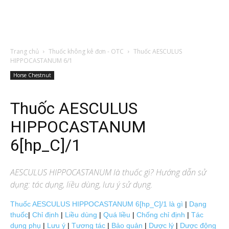
Trang chủ
Thuốc không kê đơn - OTC
Thuốc AESCULUS
HIPPOCASTANUM 6/1
Horse Chestnut
Thuốc AESCULUS
HIPPOCASTANUM
6[hp_C]/1
AESCULUS HIPPOCASTANUM
là thuốc gì? Hướng dẫn sử
dụng: tác dụng, liều dùng, lưu ý sử dụng.
Thuốc AESCULUS HIPPOCASTANUM 6[hp_C]/1 là gì
|
Dạng
thuốc
|
Chỉ định
|
Liều dùng
|
Quá liều
|
Chống chỉ định
|
Tác
dụng phụ
|
Lưu ý
|
Tương tác
|
Bảo quản
|
Dược lý
|
Dược động