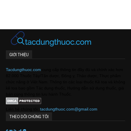
GIỚI THIỆU
Tacdungthuoc.com
cung cấp thông tin đầy đủ và chính xác hơn
82.000 Thuốc Tây/Tân dược, Đông y, Thảo dược, Thực phẩm
chức năng ở Việt Nam. Thông tin các loại thuốc Kê toa và không
kê toa bao gồm Tác dụng thuốc, Hướng dẫn sử dụng thuốc, giá
bán cùng thông tin lưu hành Thuốc.
Liên hệ chúng tôi:
tacdungthuoc.com@gmail.com
THEO DÕI CHÚNG TÔI