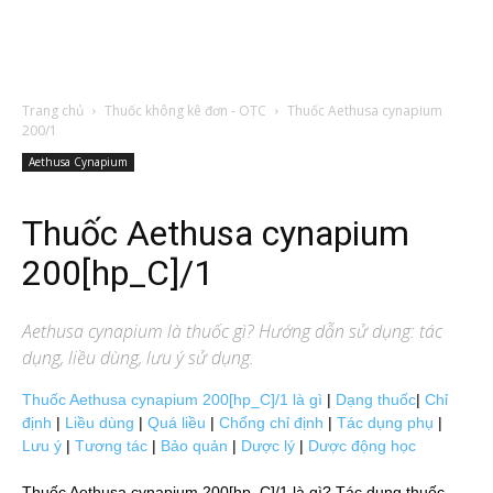
Trang chủ
Thuốc không kê đơn - OTC
Thuốc Aethusa cynapium
200/1
Aethusa Cynapium
Thuốc Aethusa cynapium
200[hp_C]/1
Aethusa cynapium
là thuốc gì? Hướng dẫn sử dụng: tác
dụng, liều dùng, lưu ý sử dụng.
Thuốc Aethusa cynapium 200[hp_C]/1 là gì
|
Dạng thuốc
|
Chỉ
định
|
Liều dùng
|
Quá liều
|
Chống chỉ định
|
Tác dụng phụ
|
Lưu ý
|
Tương tác
|
Bảo quản
|
Dược lý
|
Dược động học
Thuốc Aethusa cynapium 200[hp_C]/1 là gì? Tác dụng thuốc