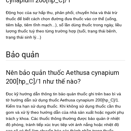
cynapium 200[hp_C]/1
Động học của sự hấp thu, phân phối, chuyển hóa và thải trừ
thuốc để biết cách chọn đường đưa thuốc vào cơ thể (uống,
tiêm bắp, tiêm tĩnh mạch...), số lần dùng thuốc trong ngày, liều
lượng thuốc tuỳ theo từng trường hợp (tuổi, trạng thái bệnh,
trạng thái sinh lý...)
Bảo quản
Nên bảo quản thuốc Aethusa cynapium
200[hp_C]/1 như thế nào?
Đọc kỹ hướng dẫn thông tin bảo quản thuốc ghi trên bao bì và
tờ hướng dẫn sử dụng thuốc Aethusa cynapium 200[hp_C]/1.
Kiểm tra hạn sử dụng thuốc. Khi không sử dụng thuốc cần thu
gom và xử lý theo hướng dẫn của nhà sản xuất hoặc người phụ
trách y khoa. Các thuốc thông thường được bảo quản ở nhiệt
độ phòng, tránh tiếp xúc trực tiêp với ánh nắng hoặc nhiệt độ
cao sẽ có thể làm chuyển hóa các thành phần trong thuốc.