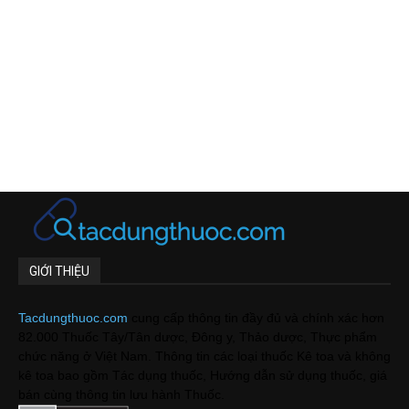
GIỚI THIỆU
Tacdungthuoc.com
cung cấp thông tin đầy đủ và chính xác hơn
82.000 Thuốc Tây/Tân dược, Đông y, Thảo dược, Thực phẩm
chức năng ở Việt Nam. Thông tin các loại thuốc Kê toa và không
kê toa bao gồm Tác dụng thuốc, Hướng dẫn sử dụng thuốc, giá
bán cùng thông tin lưu hành Thuốc.