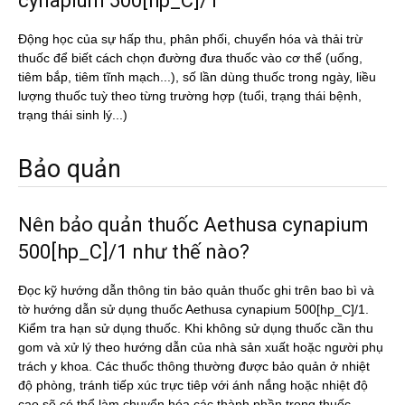
cynapium 500[hp_C]/1
Động học của sự hấp thu, phân phối, chuyển hóa và thải trừ
thuốc để biết cách chọn đường đưa thuốc vào cơ thể (uống,
tiêm bắp, tiêm tĩnh mạch...), số lần dùng thuốc trong ngày, liều
lượng thuốc tuỳ theo từng trường hợp (tuổi, trạng thái bệnh,
trạng thái sinh lý...)
Bảo quản
Nên bảo quản thuốc Aethusa cynapium
500[hp_C]/1 như thế nào?
Đọc kỹ hướng dẫn thông tin bảo quản thuốc ghi trên bao bì và
tờ hướng dẫn sử dụng thuốc Aethusa cynapium 500[hp_C]/1.
Kiểm tra hạn sử dụng thuốc. Khi không sử dụng thuốc cần thu
gom và xử lý theo hướng dẫn của nhà sản xuất hoặc người phụ
trách y khoa. Các thuốc thông thường được bảo quản ở nhiệt
độ phòng, tránh tiếp xúc trực tiêp với ánh nắng hoặc nhiệt độ
cao sẽ có thể làm chuyển hóa các thành phần trong thuốc.