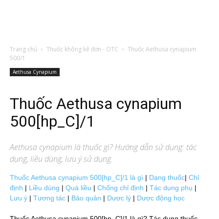
Trang chủ
Thuốc không kê đơn - OTC
Thuốc Aethusa cynapium
500/1
Aethusa Cynapium
Thuốc Aethusa cynapium
500[hp_C]/1
Aethusa cynapium
là thuốc gì? Hướng dẫn sử dụng: tác
dụng, liều dùng, lưu ý sử dụng.
Thuốc Aethusa cynapium 500[hp_C]/1 là gì
|
Dạng thuốc
|
Chỉ
định
|
Liều dùng
|
Quá liều
|
Chống chỉ định
|
Tác dụng phụ
|
Lưu ý
|
Tương tác
|
Bảo quản
|
Dược lý
|
Dược động học
Thuốc Aethusa cynapium 500[hp_C]/1 là gì? Tác dụng thuốc