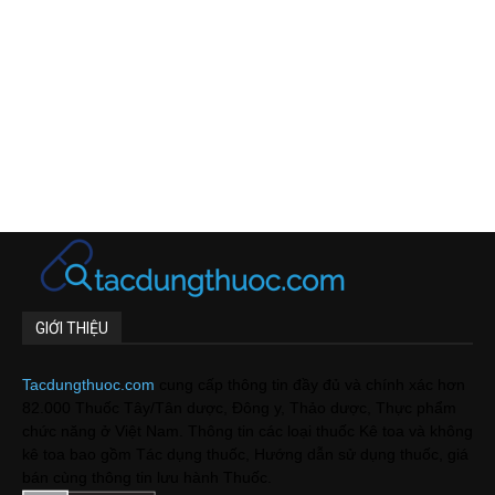
GIỚI THIỆU
Tacdungthuoc.com
cung cấp thông tin đầy đủ và chính xác hơn
82.000 Thuốc Tây/Tân dược, Đông y, Thảo dược, Thực phẩm
chức năng ở Việt Nam. Thông tin các loại thuốc Kê toa và không
kê toa bao gồm Tác dụng thuốc, Hướng dẫn sử dụng thuốc, giá
bán cùng thông tin lưu hành Thuốc.