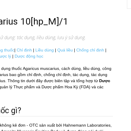
arius 10[hp_M]/1
 dụng: tác dụng, liều dùng, lưu ý sử dụng.
g thuốc
|
Chỉ định
|
Liều dùng
|
Quá liều
|
Chống chỉ định
|
ược lý
|
Dược động học
dụng thuốc Agaricus muscarius, cách dùng, liều dùng, công
s bao gồm chỉ định, chống chỉ định, tác dụng, tác dụng
ius. Thông tin dưới đây được biên tập và tổng hợp từ
Dược
Cục quản lý Thực phẩm và Dược phẩm Hoa Kỳ (FDA) và các
́c gì?
c không kê đơn - OTC sản xuất bởi Hahnemann Laboratories,