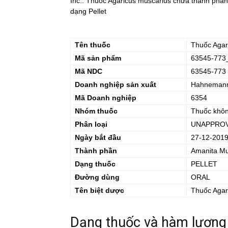
Inc.. Thuốc Agaricus muscarius chứa thành phần
dạng Pellet
Tên thuốc
Thuốc
Agar
Mã sản phẩm
63545-773
Mã NDC
63545-773
Doanh nghiệp sản xuất
Hahnemann 
Mã Doanh nghiệp
6354
Nhóm thuốc
Thuốc khô
Phân loại
UNAPPRO
Ngày bắt đầu
27-12-201
Thành phần
Amanita Mu
Dạng thuốc
PELLET
Đường dùng
ORAL
Tên biệt dược
Thuốc
Agar
Dạng thuốc và hàm lượng