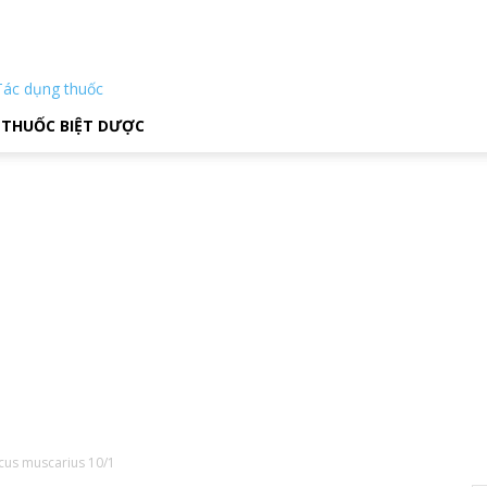
Tác dụng thuốc
THUỐC BIỆT DƯỢC
icus muscarius 10/1