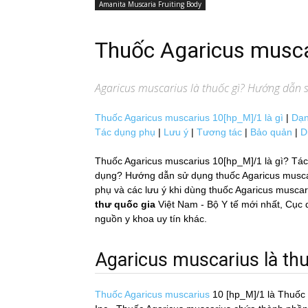
Amanita Muscaria Fruiting Body
Thuốc Agaricus musc
Agaricus muscarius
là thuốc gì? Hướng dẫn sử
Thuốc Agaricus muscarius 10[hp_M]/1 là gì
|
Dạn
Tác dụng phụ
|
Lưu ý
|
Tương tác
|
Bảo quản
|
D
Thuốc Agaricus muscarius 10[hp_M]/1 là gì? Tác 
dụng? Hướng dẫn sử dụng thuốc Agaricus muscariu
phụ và các lưu ý khi dùng thuốc Agaricus muscar
thư quốc gia
Việt Nam - Bộ Y tế mới nhất, 
nguồn y khoa uy tín khác.
Agaricus muscarius là thuô
Thuốc Agaricus muscarius
10 [hp_M]/1
là Thuố