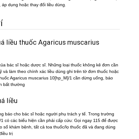
n, áp dụng hoặc thay đổi liều dùng.
́
uá liều thuốc Agaricus muscarius
ủa bác sĩ hoặc dược sĩ. Những loại thuốc không kê đơn cần
kỹ và làm theo chính xác liều dùng ghi trên tờ đơn thuốc hoặc
̀u thuốc Agaricus muscarius 10[hp_M]/1 cần dừng uống, báo
̣n bất thường
́ liều
ng báo cho bác sĩ hoặc người phụ trách y tế. Trong trường
 có các biểu hiện cần phải cấp cứu: Gọi ngay 115 để được
sổ khám bệnh, tất cả toa thuốc/lọ thuốc đã và đang dùng
ều trị