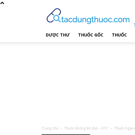
DƯỢC THƯ
THUỐC GỐC
THUỐC
Trang chủ
Thuốc không kê đơn - OTC
Thuốc Agar