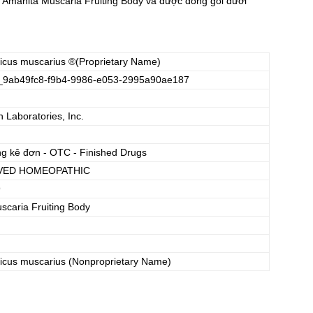
 Amanita Muscaria Fruiting Body và được đóng gói dưới
icus muscarius
®(Proprietary Name)
_9ab49fc8-f9b4-9986-e053-2995a90ae187
Laboratories, Inc.
ng kê đơn - OTC - Finished Drugs
VED HOMEOPATHIC
9
scaria Fruiting Body
icus muscarius
(Nonproprietary Name)