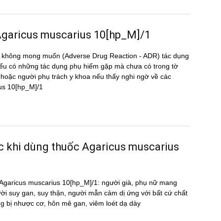
g Agaricus muscarius 10[hp_M]/1
̣ng không mong muốn (Adverse Drug Reaction - ADR) tác dụng
 có những tác dụng phụ hiếm gặp mà chưa có trong tờ
oặc người phụ trách y khoa nếu thấy nghi ngờ về các
rius 10[hp_M]/1
ước khi dùng thuốc Agaricus muscarius
uốc Agaricus muscarius 10[hp_M]/1: người già, phụ nữ mang
ười suy gan, suy thận, người mẫn cảm dị ứng với bất cứ chất
g bị nhược cơ, hôn mê gan, viêm loét dạ dày