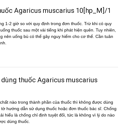
u thuốc Agaricus muscarius 10[hp_M]/1
g 1-2 giờ so với quy định trong đơn thuốc. Trừ khi có quy
ể uống thuốc sau một vài tiếng khi phát hiện quên. Tuy nhiên,
hông nên uống bù có thể gây nguy hiểm cho cơ thể. Cần tuân
ịnh.
 dùng thuốc Agaricus muscarius
hất nào trong thành phần của thuốc thì không được dùng
 tờ hướng dẫn sử dụng thuốc hoặc đơn thuốc bác sĩ. Chống
i hiểu là chống chỉ định tuyệt đối, tức là không vì lý do nào
ược dùng thuốc.