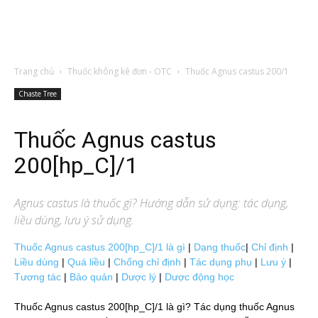
Trang chủ
Thuốc không kê đơn - OTC
Thuốc Agnus castus 200/1
Chaste Tree
Thuốc Agnus castus
200[hp_C]/1
Agnus castus
là thuốc gì? Hướng dẫn sử dụng: tác dụng,
liều dùng, lưu ý sử dụng.
Thuốc Agnus castus 200[hp_C]/1 là gì
|
Dạng thuốc
|
Chỉ định
|
Liều dùng
|
Quá liều
|
Chống chỉ định
|
Tác dụng phụ
|
Lưu ý
|
Tương tác
|
Bảo quản
|
Dược lý
|
Dược động học
Thuốc Agnus castus 200[hp_C]/1 là gì? Tác dụng thuốc Agnus