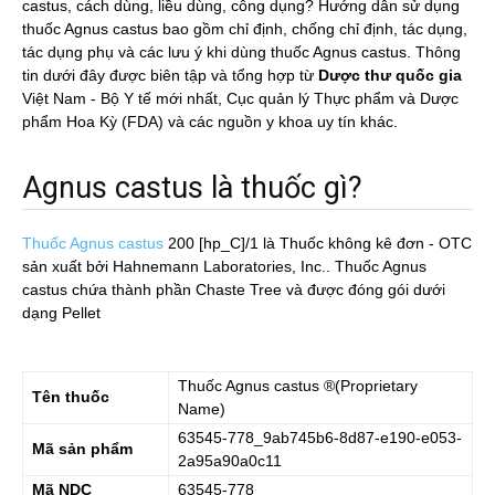
castus, cách dùng, liều dùng, công dụng? Hướng dẫn sử dụng
thuốc Agnus castus bao gồm chỉ định, chống chỉ định, tác dụng,
tác dụng phụ và các lưu ý khi dùng thuốc Agnus castus. Thông
tin dưới đây được biên tập và tổng hợp từ
Dược thư quốc gia
Việt Nam - Bộ Y tế mới nhất, Cục quản lý Thực phẩm và Dược
phẩm Hoa Kỳ (FDA) và các nguồn y khoa uy tín khác.
Agnus castus là thuốc gì?
Thuốc Agnus castus
200 [hp_C]/1
là Thuốc không kê đơn - OTC
sản xuất bởi Hahnemann Laboratories, Inc.. Thuốc Agnus
castus chứa thành phần Chaste Tree và được đóng gói dưới
dạng Pellet
Thuốc
Agnus castus
®(Proprietary
Tên thuốc
Name)
63545-778_9ab745b6-8d87-e190-e053-
Mã sản phẩm
2a95a90a0c11
Mã NDC
63545-778