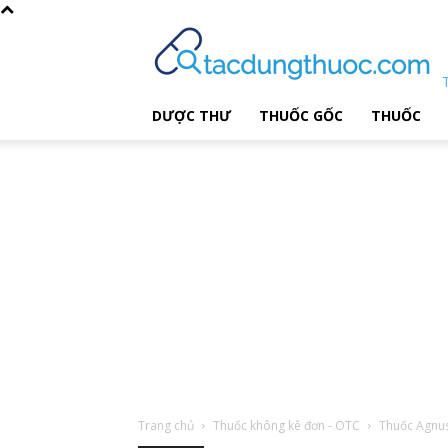
DƯỢC THƯ
THUỐC GỐC
THUỐC
Trang chủ
Thuốc không kê đơn - OTC
Thuốc Agnus