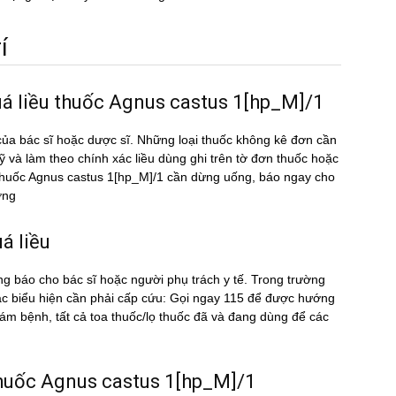
́
uá liều thuốc Agnus castus 1[hp_M]/1
ủa bác sĩ hoặc dược sĩ. Những loại thuốc không kê đơn cần
kỹ và làm theo chính xác liều dùng ghi trên tờ đơn thuốc hoặc
̀u thuốc Agnus castus 1[hp_M]/1 cần dừng uống, báo ngay cho
ờng
́ liều
ng báo cho bác sĩ hoặc người phụ trách y tế. Trong trường
́c biểu hiện cần phải cấp cứu: Gọi ngay 115 để được hướng
m bệnh, tất cả toa thuốc/lọ thuốc đã và đang dùng để các
u thuốc Agnus castus 1[hp_M]/1