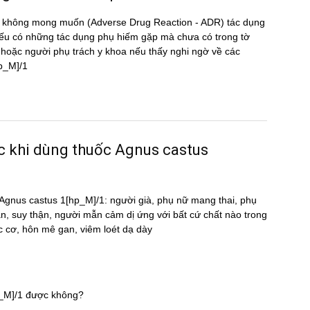
̣ng không mong muốn (Adverse Drug Reaction - ADR) tác dụng
 có những tác dụng phụ hiếm gặp mà chưa có trong tờ
oặc người phụ trách y khoa nếu thấy nghi ngờ về các
hp_M]/1
ước khi dùng thuốc Agnus castus
ốc Agnus castus 1[hp_M]/1: người già, phụ nữ mang thai, phụ
an, suy thận, người mẫn cảm dị ứng với bất cứ chất nào trong
c cơ, hôn mê gan, viêm loét dạ dày
p_M]/1 được không?