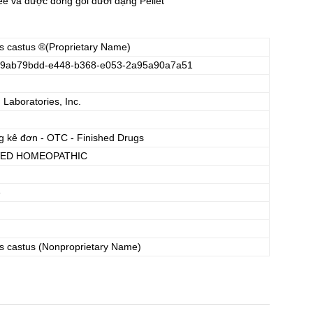
và được đóng gói dưới dạng Pellet
s castus
®(Proprietary Name)
9ab79bdd-e448-b368-e053-2a95a90a7a51
aboratories, Inc.
g kê đơn - OTC - Finished Drugs
ED HOMEOPATHIC
e
s castus
(Nonproprietary Name)