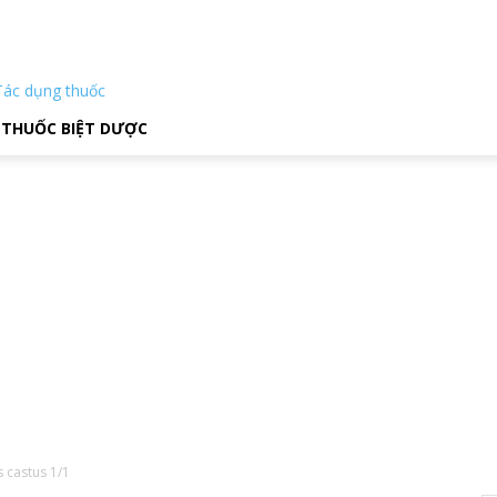
Tác dụng thuốc
THUỐC BIỆT DƯỢC
 castus 1/1