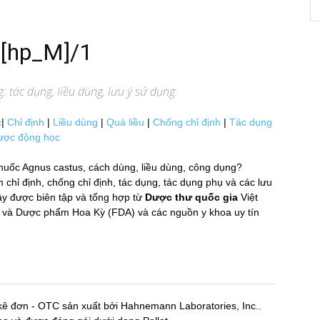
1[hp_M]/1
 tác dụng, liều dùng, lưu ý sử dụng.
c
|
Chỉ định
|
Liều dùng
|
Quá liều
|
Chống chỉ định
|
Tác dụng
ược động học
huốc Agnus castus, cách dùng, liều dùng, công dụng?
̉ định, chống chỉ định, tác dụng, tác dụng phụ và các lưu
 được biên tập và tổng hợp từ
Dược thư quốc gia
Việt
m và Dược phẩm Hoa Kỳ (FDA) và các nguồn y khoa uy tín
kê đơn - OTC sản xuất bởi Hahnemann Laboratories, Inc..