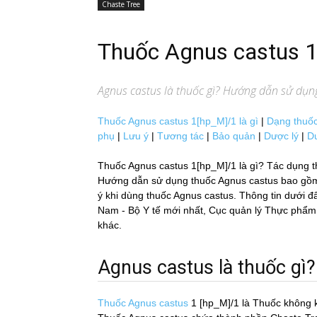
Chaste Tree
Thuốc Agnus castus 
Agnus castus
là thuốc gì? Hướng dẫn sử dụng:
Thuốc Agnus castus 1[hp_M]/1 là gì
|
Dạng thuố
phụ
|
Lưu ý
|
Tương tác
|
Bảo quản
|
Dược lý
|
D
Thuốc Agnus castus 1[hp_M]/1 là gì? Tác dụng t
Hướng dẫn sử dụng thuốc Agnus castus bao gồm chi
ý khi dùng thuốc Agnus castus. Thông tin dưới đây
Nam - Bộ Y tế mới nhất, Cục quản lý Thực phẩ
khác.
Agnus castus là thuốc gì?
Thuốc Agnus castus
1 [hp_M]/1
là Thuốc không 