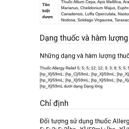
Thuốc
Allium Cepa, Apis Mellifica, Ar
Tên
Marianus, Chelidonium Majus, Euphras
biệt
Canadensis, Luffa Operculata, Nastu
dược
Nodosa, Solidago Virgaurea, Taraxac
Dạng thuốc và hàm lượng
Những dạng và hàm lượng thuô
Thuốc Allergy Relief 5; 5; 5; 12; 12; 3; 3; 8; 5; 
[hp_X]/59mL; [hp_C]/59mL; [hp_X]/59mL; [hp_X]
[hp_X]/59mL; [hp_X]/59mL; [hp_X]/59mL; [hp_X]
[hp_X]/59mL dưới dạng Dạng lỏng
Chỉ định
Đối tượng sử dụng thuốc Allergy R