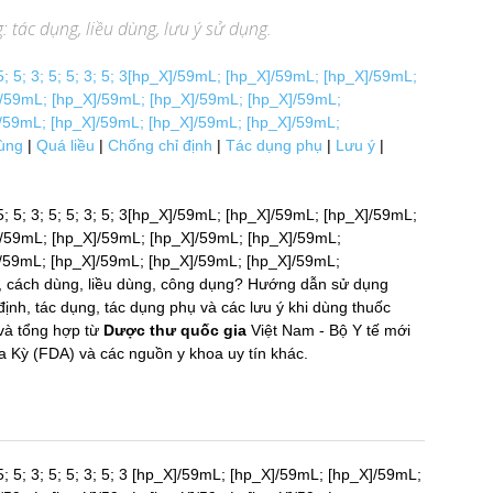
 tác dụng, liều dùng, lưu ý sử dụng.
5; 5; 5; 3; 5; 5; 3; 5; 3[hp_X]/59mL; [hp_X]/59mL; [hp_X]/59mL;
/59mL; [hp_X]/59mL; [hp_X]/59mL; [hp_X]/59mL;
/59mL; [hp_X]/59mL; [hp_X]/59mL; [hp_X]/59mL;
ùng
|
Quá liều
|
Chống chỉ định
|
Tác dụng phụ
|
Lưu ý
|
5; 5; 5; 3; 5; 5; 3; 5; 3[hp_X]/59mL; [hp_X]/59mL; [hp_X]/59mL;
/59mL; [hp_X]/59mL; [hp_X]/59mL; [hp_X]/59mL;
/59mL; [hp_X]/59mL; [hp_X]/59mL; [hp_X]/59mL;
, cách dùng, liều dùng, công dụng? Hướng dẫn sử dụng
ịnh, tác dụng, tác dụng phụ và các lưu ý khi dùng thuốc
à tổng hợp từ
Dược thư quốc gia
Việt Nam - Bộ Y tế mới
 (FDA) và các nguồn y khoa uy tín khác.
5; 5; 5; 3; 5; 5; 3; 5; 3 [hp_X]/59mL; [hp_X]/59mL; [hp_X]/59mL;