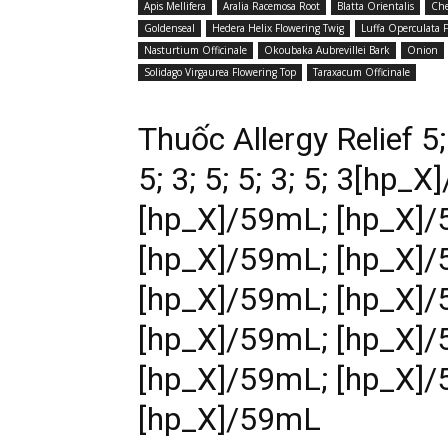
Apis Mellifera
Aralia Racemosa Root
Blatta Orientalis
Che
Goldenseal
Hedera Helix Flowering Twig
Luffa Operculata F
Nasturtium Officinale
Okoubaka Aubrevillei Bark
Onion
Solidago Virgaurea Flowering Top
Taraxacum Officinale
Thuốc Allergy Relief 5; 
5; 3; 5; 5; 3; 5; 3[hp
[hp_X]/59mL; [hp_X]/
[hp_X]/59mL; [hp_X]/
[hp_X]/59mL; [hp_X]/
[hp_X]/59mL; [hp_X]/
[hp_X]/59mL; [hp_X]/
[hp_X]/59mL