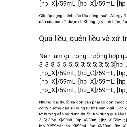
[hp_X]/59mL; [hp_X]/59mL; [h
Cần áp dụng chính xác liều dùng thuốc Allergy R
dẫn của bác sĩ, dược sĩ. Không tự ý tính toán, a
Quá liều, quên liều và xử tri
Nên làm gì trong trường hợp quá
3; 3; 8; 5; 5; 5; 5; 3; 5; 5; 3; 5
[hp_X]/59mL; [hp_C]/59mL; [hp
[hp_X]/59mL; [hp_X]/59mL; [hp
[hp_X]/59mL; [hp_X]/59mL; [h
Những loại thuốc kê đơn cần phải có đơn thuốc c
có tờ hướng dẫn sử dụng từ nhà sản xuất. Đọc 
tờ hướng dẫn sử dụng thuốc. Khi dùng quá liều 
3; 5; 3[hp_X]/59mL; [hp_X]/59mL; [hp_X]/59mL;
[hp_X]/59mL; [hp_X]/59mL; [hp_X]/59mL; [hp_X]