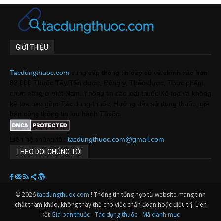
GIỚI THIỆU
Tacdungthuoc.com
cung cấp thông tin đầy đủ và chính xác hơn
82.000 Thuốc Tây/Tân dược, Đông y, Thảo dược, Thực phẩm
chức năng ở Việt Nam. Thông tin các loại thuốc Kê toa và không
kê toa bao gồm Tác dụng thuốc, Hướng dẫn sử dụng thuốc, giá
bán cùng thông tin lưu hành Thuốc.
Liên hệ chúng tôi:
tacdungthuoc.com@gmail.com
THEO DÕI CHÚNG TÔI
© 2026
tacdungthuoc.com
! Thông tin tổng hợp từ website mang tính
chất tham khảo, không thay thế cho việc chẩn đoán hoặc điều trị. Liên
kết
Giá bán thuốc
-
Tác dụng thuốc
-
Mã danh mục