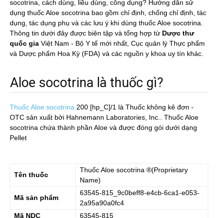
socotrina, cách dùng, liều dùng, công dụng? Hướng dẫn sử
dụng thuốc Aloe socotrina bao gồm chỉ định, chống chỉ định, tác
dụng, tác dụng phụ và các lưu ý khi dùng thuốc Aloe socotrina.
Thông tin dưới đây được biên tập và tổng hợp từ
Dược thư
quốc gia
Việt Nam - Bộ Y tế mới nhất, Cục quản lý Thực phẩm
và Dược phẩm Hoa Kỳ (FDA) và các nguồn y khoa uy tín khác.
Aloe socotrina là thuốc gì?
Thuốc Aloe socotrina
200 [hp_C]/1
là Thuốc không kê đơn -
OTC sản xuất bởi Hahnemann Laboratories, Inc.. Thuốc Aloe
socotrina chứa thành phần Aloe và được đóng gói dưới dạng
Pellet
Thuốc
Aloe socotrina
®(Proprietary
Tên thuốc
Name)
63545-815_9c0beff8-e4cb-6ca1-e053-
Mã sản phẩm
2a95a90a0fc4
Mã NDC
63545-815