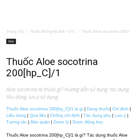
Trang chủ
Thuốc không kê đơn - OTC
Thuốc Aloe socotrina 200/1
Aloe
Thuốc Aloe socotrina
200[hp_C]/1
Aloe socotrina
là thuốc gì? Hướng dẫn sử dụng: tác dụng,
liều dùng, lưu ý sử dụng.
Thuốc Aloe socotrina 200[hp_C]/1 là gì
|
Dạng thuốc
|
Chỉ định
|
Liều dùng
|
Quá liều
|
Chống chỉ định
|
Tác dụng phụ
|
Lưu ý
|
Tương tác
|
Bảo quản
|
Dược lý
|
Dược động học
Thuốc Aloe socotrina 200[hp_C]/1 là gì? Tác dụng thuốc Aloe