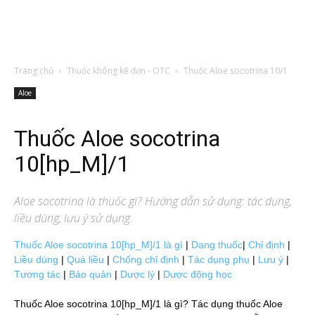
Trang chủ
Thuốc không kê đơn - OTC
Thuốc Aloe socotrina 10/1
Aloe
Thuốc Aloe socotrina
10[hp_M]/1
Aloe socotrina
là thuốc gì? Hướng dẫn sử dụng: tác dụng,
liều dùng, lưu ý sử dụng.
Thuốc Aloe socotrina 10[hp_M]/1 là gì
|
Dạng thuốc
|
Chỉ định
|
Liều dùng
|
Quá liều
|
Chống chỉ định
|
Tác dụng phụ
|
Lưu ý
|
Tương tác
|
Bảo quản
|
Dược lý
|
Dược động học
Thuốc Aloe socotrina 10[hp_M]/1 là gì? Tác dụng thuốc Aloe