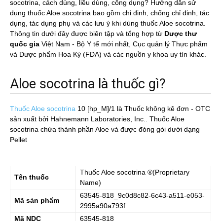
socotrina, cách dùng, liều dùng, công dụng? Hướng dẫn sử
dụng thuốc Aloe socotrina bao gồm chỉ định, chống chỉ định, tác
dụng, tác dụng phụ và các lưu ý khi dùng thuốc Aloe socotrina.
Thông tin dưới đây được biên tập và tổng hợp từ
Dược thư
quốc gia
Việt Nam - Bộ Y tế mới nhất, Cục quản lý Thực phẩm
và Dược phẩm Hoa Kỳ (FDA) và các nguồn y khoa uy tín khác.
Aloe socotrina là thuốc gì?
Thuốc Aloe socotrina
10 [hp_M]/1
là Thuốc không kê đơn - OTC
sản xuất bởi Hahnemann Laboratories, Inc.. Thuốc Aloe
socotrina chứa thành phần Aloe và được đóng gói dưới dạng
Pellet
Thuốc
Aloe socotrina
®(Proprietary
Tên thuốc
Name)
63545-818_9c0d8c82-6c43-a511-e053-
Mã sản phẩm
2995a90a793f
Mã NDC
63545-818