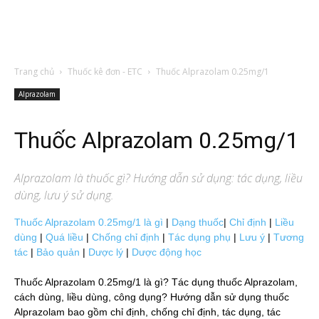
Trang chủ
Thuốc kê đơn - ETC
Thuốc Alprazolam 0.25mg/1
Alprazolam
Thuốc Alprazolam 0.25mg/1
Alprazolam
là thuốc gì? Hướng dẫn sử dụng: tác dụng, liều
dùng, lưu ý sử dụng.
Thuốc Alprazolam 0.25mg/1 là gì
|
Dạng thuốc
|
Chỉ định
|
Liều
dùng
|
Quá liều
|
Chống chỉ định
|
Tác dụng phụ
|
Lưu ý
|
Tương
tác
|
Bảo quản
|
Dược lý
|
Dược động học
Thuốc Alprazolam 0.25mg/1 là gì? Tác dụng thuốc Alprazolam,
cách dùng, liều dùng, công dụng? Hướng dẫn sử dụng thuốc
Alprazolam bao gồm chỉ định, chống chỉ định, tác dụng, tác