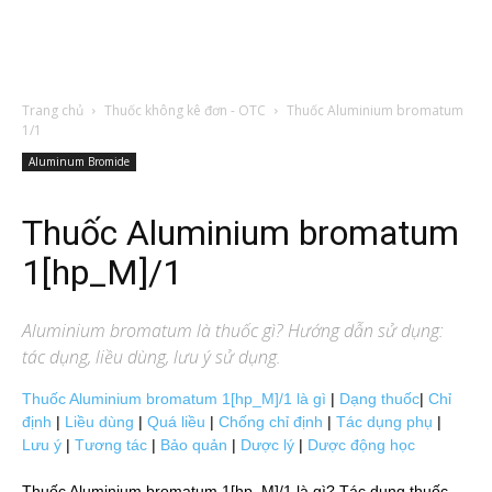
Trang chủ
Thuốc không kê đơn - OTC
Thuốc Aluminium bromatum
1/1
Aluminum Bromide
Thuốc Aluminium bromatum
1[hp_M]/1
Aluminium bromatum
là thuốc gì? Hướng dẫn sử dụng:
tác dụng, liều dùng, lưu ý sử dụng.
Thuốc Aluminium bromatum 1[hp_M]/1 là gì
|
Dạng thuốc
|
Chỉ
định
|
Liều dùng
|
Quá liều
|
Chống chỉ định
|
Tác dụng phụ
|
Lưu ý
|
Tương tác
|
Bảo quản
|
Dược lý
|
Dược động học
Thuốc Aluminium bromatum 1[hp_M]/1 là gì? Tác dụng thuốc