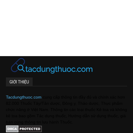
GIỚI THIỆU
Tacdungthuoc.com
cung cấp thông tin đầy đủ và chính xác hơn
82.000 Thuốc Tây/Tân dược, Đông y, Thảo dược, Thực phẩm
chức năng ở Việt Nam. Thông tin các loại thuốc Kê toa và không
kê toa bao gồm Tác dụng thuốc, Hướng dẫn sử dụng thuốc, giá
bán cùng thông tin lưu hành Thuốc.