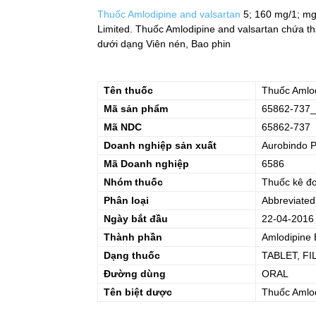
Thuốc Amlodipine and valsartan
5; 160 mg/1; mg
Limited. Thuốc Amlodipine and valsartan chứa tha
dưới dạng Viên nén, Bao phin
Tên thuốc
Thuốc
Amlod
Mã sản phẩm
65862-737_
Mã NDC
65862-737
Doanh nghiệp sản xuất
Aurobindo 
Mã Doanh nghiệp
6586
Nhóm thuốc
Thuốc kê đ
Phân loại
Abbreviated
Ngày bắt đầu
22-04-2016
Thành phần
Amlodipine 
Dạng thuốc
TABLET, F
Đường dùng
ORAL
Tên biệt dược
Thuốc
Amlod