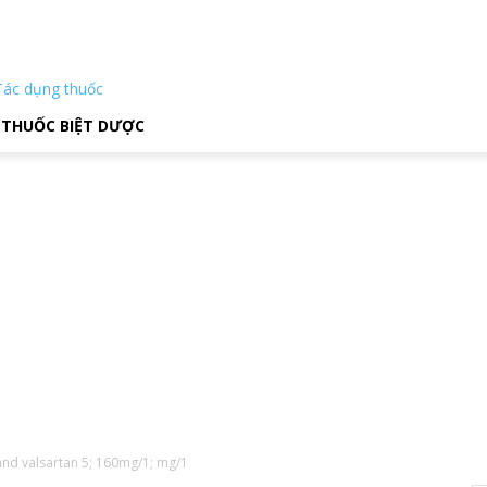
Tác dụng thuốc
THUỐC BIỆT DƯỢC
and valsartan 5; 160mg/1; mg/1