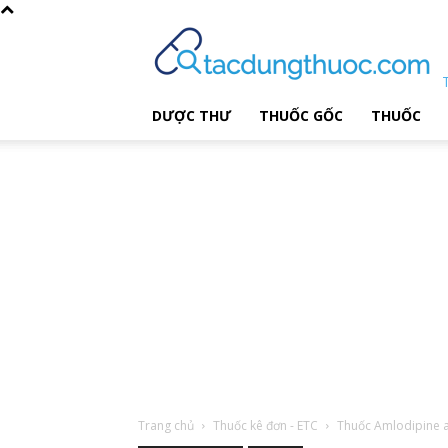
DƯỢC THƯ
THUỐC GỐC
THUỐC
Trang chủ
Thuốc kê đơn - ETC
Thuốc Amlodipine 