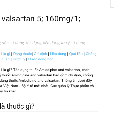
 valsartan 5; 160mg/1;
 dẫn sử dụng: tác dụng, liều dùng, lưu ý sử dụng.
là gì
|
Dạng thuốc
|
Chỉ định
|
Liều dùng
|
Quá liều
|
Chống
 quản
|
Dược lý
|
Dược động học
à gì? Tác dụng thuốc Amlodipine and valsartan, cách
ng thuốc Amlodipine and valsartan bao gồm chỉ định, chống
́ khi dùng thuốc Amlodipine and valsartan. Thông tin dưới đây
ia
Việt Nam - Bộ Y tế mới nhất, Cục quản lý Thực phẩm và
tín khác.
̀ thuốc gì?