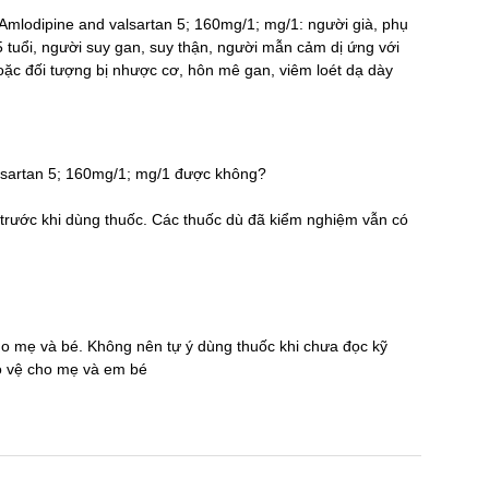
ốc Amlodipine and valsartan 5; 160mg/1; mg/1: người già, phụ
 tuổi, người suy gan, suy thận, người mẫn cảm dị ứng với
c đối tượng bị nhược cơ, hôn mê gan, viêm loét dạ dày
alsartan 5; 160mg/1; mg/1 được không?
̃ trước khi dùng thuốc. Các thuốc dù đã kiểm nghiệm vẫn có
cho mẹ và bé. Không nên tự ý dùng thuốc khi chưa đọc kỹ
̉o vệ cho mẹ và em bé