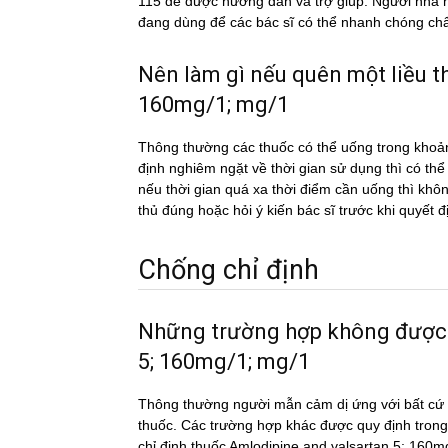
115 để được hướng dẫn và trợ giúp. Người nhà 
đang dùng để các bác sĩ có thể nhanh chóng chẩn
Nên làm gì nếu quên một liều
160mg/1; mg/1
Thông thường các thuốc có thể uống trong khoản
định nghiêm ngặt về thời gian sử dụng thì có th
nếu thời gian quá xa thời điểm cần uống thì k
thủ đúng hoặc hỏi ý kiến bác sĩ trước khi quyết đ
Chống chỉ định
Những trường hợp không được
5; 160mg/1; mg/1
Thông thường người mẫn cảm dị ứng với bất cứ c
thuốc. Các trường hợp khác được quy định trong
chỉ định thuốc Amlodipine and valsartan 5; 160mg