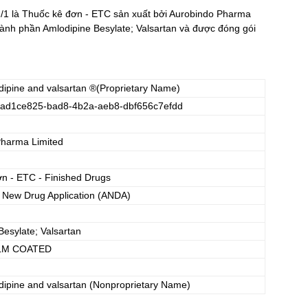
/1
là Thuốc kê đơn - ETC sản xuất bởi Aurobindo Pharma
̀nh phần Amlodipine Besylate; Valsartan và được đóng gói
ipine and valsartan
®(Proprietary Name)
ad1ce825-bad8-4b2a-aeb8-dbf656c7efdd
Pharma Limited
ơn - ETC - Finished Drugs
 New Drug Application (ANDA)
Besylate; Valsartan
ILM COATED
ipine and valsartan
(Nonproprietary Name)