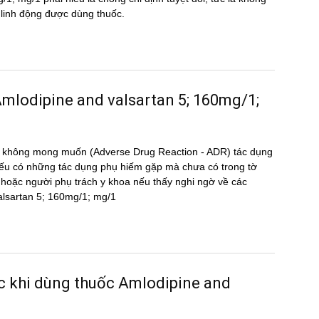
i linh động được dùng thuốc.
g Amlodipine and valsartan 5; 160mg/1;
̣ng không mong muốn (Adverse Drug Reaction - ADR) tác dụng
 có những tác dụng phụ hiếm gặp mà chưa có trong tờ
oặc người phụ trách y khoa nếu thấy nghi ngờ về các
 valsartan 5; 160mg/1; mg/1
ước khi dùng thuốc Amlodipine and