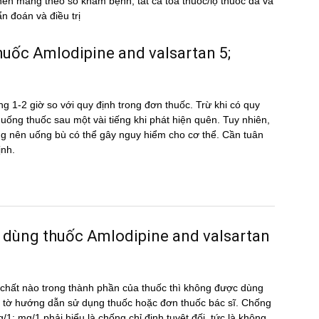
nên mang theo sổ khám bệnh, tất cả toa thuốc/lọ thuốc đã và
 đoán và điều trị
 thuốc Amlodipine and valsartan 5;
g 1-2 giờ so với quy định trong đơn thuốc. Trừ khi có quy
ể uống thuốc sau một vài tiếng khi phát hiện quên. Tuy nhiên,
hông nên uống bù có thể gây nguy hiểm cho cơ thể. Cần tuân
ịnh.
 dùng thuốc Amlodipine and valsartan
hất nào trong thành phần của thuốc thì không được dùng
 tờ hướng dẫn sử dụng thuốc hoặc đơn thuốc bác sĩ. Chống
/1; mg/1 phải hiểu là chống chỉ định tuyệt đối, tức là không