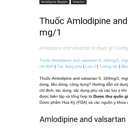
Amlodipine Besylate
Valsartan
Thuốc Amlodipine and
mg/1
Amlodipine and valsartan
là thuốc gì? Hướng
Thuốc Amlodipine and valsartan 5; 160mg/1; mg/1 
chỉ định
|
Tác dụng phụ
|
Lưu ý
|
Tương tác
|
Bảo
Thuốc Amlodipine and valsartan 5; 160mg/1; mg/1 l
dùng, liều dùng, công dụng? Hướng dẫn sử dụ
chỉ định, tác dụng, tác dụng phụ và các lưu y
được biên tập và tổng hợp từ
Dược thư quốc g
Dược phẩm Hoa Kỳ (FDA) và các nguồn y khoa uy 
Amlodipine and valsartan la