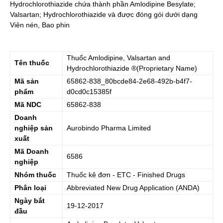
Hydrochlorothiazide chứa thành phần Amlodipine Besylate;
Valsartan; Hydrochlorothiazide và được đóng gói dưới dạng
Viên nén, Bao phin
Thuốc
Amlodipine, Valsartan and
Tên thuốc
Hydrochlorothiazide
®(Proprietary Name)
Mã sản
65862-838_80bcde84-2e68-492b-b4f7-
phẩm
d0cd0c15385f
Mã NDC
65862-838
Doanh
nghiệp sản
Aurobindo Pharma Limited
xuất
Mã Doanh
6586
nghiệp
Nhóm thuốc
Thuốc kê đơn - ETC - Finished Drugs
Phân loại
Abbreviated New Drug Application (ANDA)
Ngày bắt
19-12-2017
đầu