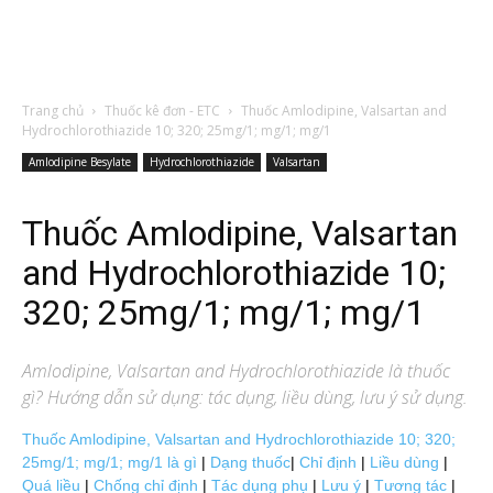
Trang chủ
Thuốc kê đơn - ETC
Thuốc Amlodipine, Valsartan and
Hydrochlorothiazide 10; 320; 25mg/1; mg/1; mg/1
Amlodipine Besylate
Hydrochlorothiazide
Valsartan
Thuốc Amlodipine, Valsartan
and Hydrochlorothiazide 10;
320; 25mg/1; mg/1; mg/1
Amlodipine, Valsartan and Hydrochlorothiazide
là thuốc
gì? Hướng dẫn sử dụng: tác dụng, liều dùng, lưu ý sử dụng.
Thuốc Amlodipine, Valsartan and Hydrochlorothiazide 10; 320;
25mg/1; mg/1; mg/1 là gì
|
Dạng thuốc
|
Chỉ định
|
Liều dùng
|
Quá liều
|
Chống chỉ định
|
Tác dụng phụ
|
Lưu ý
|
Tương tác
|