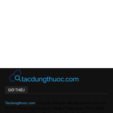
GIỚI THIỆU
Tacdungthuoc.com
cung cấp thông tin đầy đủ và chính xác hơn
82.000 Thuốc Tây/Tân dược, Đông y, Thảo dược, Thực phẩm