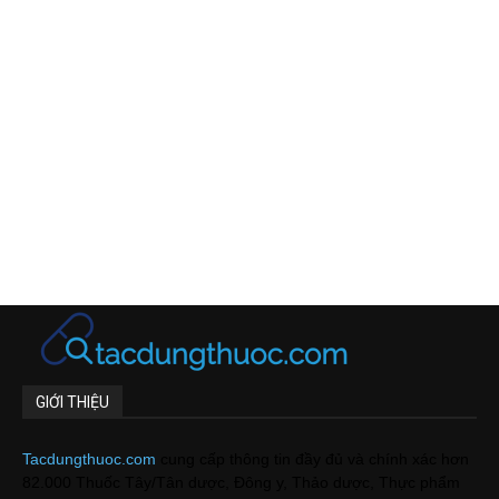
GIỚI THIỆU
Tacdungthuoc.com
cung cấp thông tin đầy đủ và chính xác hơn
82.000 Thuốc Tây/Tân dược, Đông y, Thảo dược, Thực phẩm