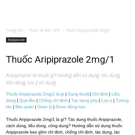
Trang chủ
Thuốc kê đơn - ETC
Thuốc Aripiprazole 2mg/1
Aripiprazole
Thuốc Aripiprazole 2mg/1
Aripiprazole
là thuốc gì? Hướng dẫn sử dụng: tác dụng,
liều dùng, lưu ý sử dụng.
Thuốc Aripiprazole 2mg/1 là gì
|
Dạng thuốc
|
Chỉ định
|
Liều
dùng
|
Quá liều
|
Chống chỉ định
|
Tác dụng phụ
|
Lưu ý
|
Tương
tác
|
Bảo quản
|
Dược lý
|
Dược động học
Thuốc Aripiprazole 2mg/1 là gì? Tác dụng thuốc Aripiprazole,
cách dùng, liều dùng, công dụng? Hướng dẫn sử dụng thuốc
Aripiprazole bao gồm chỉ định, chống chỉ định, tác dụng, tác