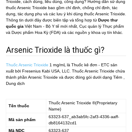
Trioxide, cách dùng, liều dùng, công dụng? Hướng dẫn sử dụng
thuốc Arsenic Trioxide bao gồm chỉ định, chống chỉ định, tác
dụng, tác dụng phụ và các lưu ý khi dùng thuốc Arsenic Trioxide.
Thông tin dưới đây được biên tập và tổng hợp từ
Dược thư
quốc gia
Việt Nam - Bộ Y tế mới nhất, Cục quản lý Thực phẩm
và Dược phẩm Hoa Kỳ (FDA) và các nguồn y khoa uy tín khác.
Arsenic Trioxide là thuốc gì?
Thuốc Arsenic Trioxide
1 mg/mL
là Thuốc kê đơn - ETC sản
xuất bởi Fresenius Kabi USA, LLC. Thuốc Arsenic Trioxide chứa
thành phần Arsenic Trioxide và được đóng gói dưới dạng Tiêm ,
Dung dịch
Thuốc
Arsenic Trioxide
®(Proprietary
Tên thuốc
Name)
63323-637_ab3ab5fc-2af3-4336-aaff-
Mã sản phẩm
db8164132cd1
Mã NDC
63323-637