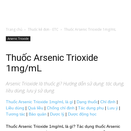
Trang chủ
Thuốc kê đơn - ETC
Thuốc Arsenic Trioxide 1mg/mL
Arsenic Trioxide
Thuốc Arsenic Trioxide
1mg/mL
Arsenic Trioxide
là thuốc gì? Hướng dẫn sử dụng: tác dụng,
liều dùng, lưu ý sử dụng.
Thuốc Arsenic Trioxide 1mg/mL là gì
|
Dạng thuốc
|
Chỉ định
|
Liều dùng
|
Quá liều
|
Chống chỉ định
|
Tác dụng phụ
|
Lưu ý
|
Tương tác
|
Bảo quản
|
Dược lý
|
Dược động học
Thuốc Arsenic Trioxide 1mg/mL là gì? Tác dụng thuốc Arsenic