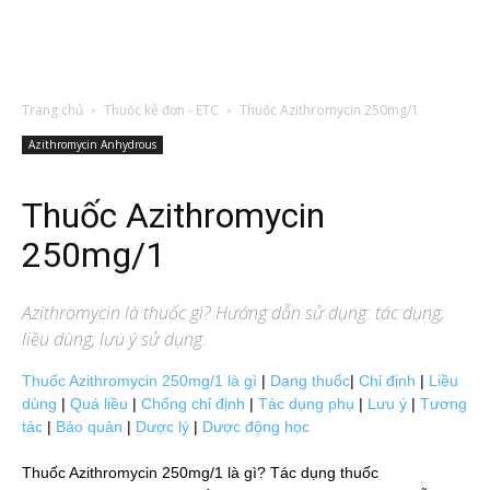
Trang chủ
Thuốc kê đơn - ETC
Thuốc Azithromycin 250mg/1
Azithromycin Anhydrous
Thuốc Azithromycin
250mg/1
Azithromycin
là thuốc gì? Hướng dẫn sử dụng: tác dụng,
liều dùng, lưu ý sử dụng.
Thuốc Azithromycin 250mg/1 là gì
|
Dạng thuốc
|
Chỉ định
|
Liều
dùng
|
Quá liều
|
Chống chỉ định
|
Tác dụng phụ
|
Lưu ý
|
Tương
tác
|
Bảo quản
|
Dược lý
|
Dược động học
Thuốc Azithromycin 250mg/1 là gì? Tác dụng thuốc