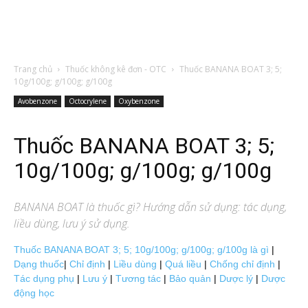
Trang chủ
Thuốc không kê đơn - OTC
Thuốc BANANA BOAT 3; 5;
10g/100g; g/100g; g/100g
Avobenzone
Octocrylene
Oxybenzone
Thuốc BANANA BOAT 3; 5;
10g/100g; g/100g; g/100g
BANANA BOAT
là thuốc gì? Hướng dẫn sử dụng: tác dụng,
liều dùng, lưu ý sử dụng.
Thuốc BANANA BOAT 3; 5; 10g/100g; g/100g; g/100g là gì
|
Dạng thuốc
|
Chỉ định
|
Liều dùng
|
Quá liều
|
Chống chỉ định
|
Tác dụng phụ
|
Lưu ý
|
Tương tác
|
Bảo quản
|
Dược lý
|
Dược
động học