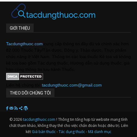
GIỚI THIỆU
Tacdungthuoc.com
cung cấp thông tin đầy đủ và chính xác hơn
82.000 Thuốc Tây/Tân dược, Đông y, Thảo dược, Thực phẩm
chức năng ở Việt Nam. Thông tin các loại thuốc Kê toa và không
kê toa bao gồm Tác dụng thuốc, Hướng dẫn sử dụng thuốc, giá
bán cùng thông tin lưu hành Thuốc.
Liên hệ chúng tôi:
tacdungthuoc.com@gmail.com
THEO DÕI CHÚNG TÔI
© 2026
tacdungthuoc.com
! Thông tin tổng hợp từ website mang tính
chất tham khảo, không thay thế cho việc chẩn đoán hoặc điều trị. Liên
kết
Giá bán thuốc
-
Tác dụng thuốc
-
Mã danh mục