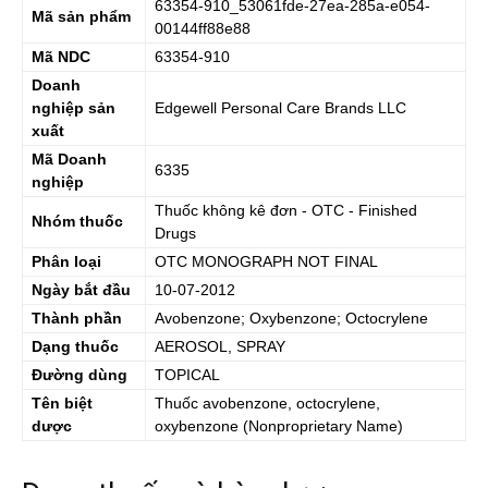
63354-910_53061fde-27ea-285a-e054-
Mã sản phẩm
00144ff88e88
Mã NDC
63354-910
Doanh
nghiệp sản
Edgewell Personal Care Brands LLC
xuất
Mã Doanh
6335
nghiệp
Thuốc không kê đơn - OTC - Finished
Nhóm thuốc
Drugs
Phân loại
OTC MONOGRAPH NOT FINAL
Ngày bắt đầu
10-07-2012
Thành phần
Avobenzone; Oxybenzone; Octocrylene
Dạng thuốc
AEROSOL, SPRAY
Đường dùng
TOPICAL
Tên biệt
Thuốc
avobenzone, octocrylene,
dược
oxybenzone
(Nonproprietary Name)