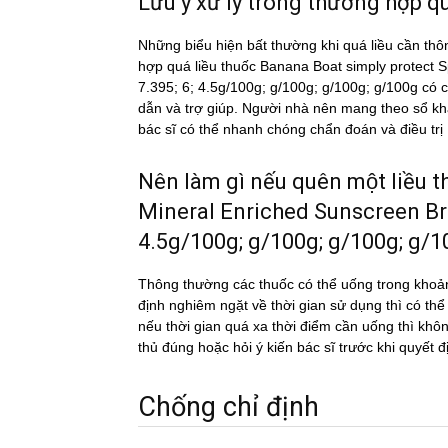
Lưu ý xử lý trong thường hợp qua
Những biểu hiện bất thường khi quá liều cần thô
hợp quá liều thuốc Banana Boat simply protec
7.395; 6; 4.5g/100g; g/100g; g/100g; g/100g có ca
dẫn và trợ giúp. Người nhà nên mang theo sổ khá
bác sĩ có thể nhanh chóng chẩn đoán và điều trị
Nên làm gì nếu quên một liề
Mineral Enriched Sunscreen Bro
4.5g/100g; g/100g; g/100g; g/1
Thông thường các thuốc có thể uống trong khoản
định nghiêm ngặt về thời gian sử dụng thì có th
nếu thời gian quá xa thời điểm cần uống thì k
thủ đúng hoặc hỏi ý kiến bác sĩ trước khi quyết đ
Chống chỉ định