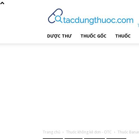
DƯỢC THƯ
THUỐC GỐC
THUỐC
Trang chủ
Thuốc không kê đơn - OTC
Thuốc Bana