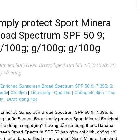
mply protect Sport Mineral
road Spectrum SPF 50 9;
g/100g; g/100g; g/100g
Enriched Sunscreen Broad Spectrum SPF 50
là thuốc gì?
 ý sử dụng.
 Enriched Sunscreen Broad Spectrum SPF 50 9; 7.395; 6;
huốc
|
Chỉ định
|
Liều dùng
|
Quá liều
|
Chống chỉ định
|
Tác
lý
|
Dược động học
l Enriched Sunscreen Broad Spectrum SPF 50 9; 7.395; 6;
ụng thuốc Banana Boat simply protect Sport Mineral Enriched
ều dùng, công dụng? Hướng dẫn sử dụng thuốc Banana
reen Broad Spectrum SPF 50 bao gồm chỉ định, chống chỉ
hi dùng thuốc Banana Boat simply protect Sport Mineral Enriched