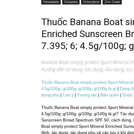
Homosalate
Octisalate
Octocrylene
Zinc Oxide
Thuốc Banana Boat si
Enriched Sunscreen B
7.395; 6; 4.5g/100g; 
Banana Boat simply protect Sport Mineral 
Hướng dẫn sử dụng: tác dụng, liều dùng, lưu
Thuốc Banana Boat simply protect Sport Mineral
4.5g/100g; g/100g; g/100g; g/100g là gì
|
Dạng t
dụng phụ
|
Lưu ý
|
Tương tác
|
Bảo quản
|
Dược 
Thuốc Banana Boat simply protect Sport Minera
4.5g/100g; g/100g; g/100g; g/100g là gì? Tác d
Sunscreen Broad Spectrum SPF 50, cách dùng, li
Boat simply protect Sport Mineral Enriched Sunsc
định, tác dụng, tác dụng phụ và các lưu ý k