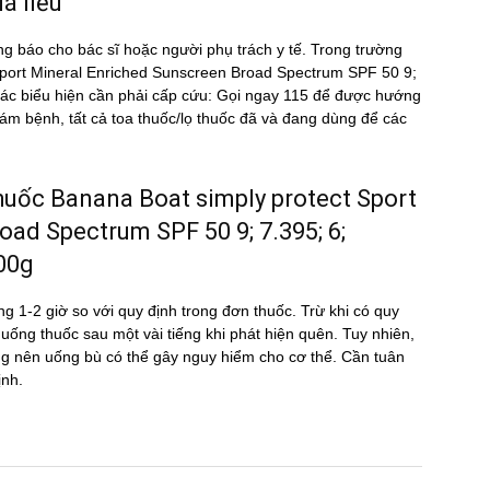
́ liều
ng báo cho bác sĩ hoặc người phụ trách y tế. Trong trường
t Sport Mineral Enriched Sunscreen Broad Spectrum SPF 50 9;
́c biểu hiện cần phải cấp cứu: Gọi ngay 115 để được hướng
m bệnh, tất cả toa thuốc/lọ thuốc đã và đang dùng để các
u thuốc Banana Boat simply protect Sport
ad Spectrum SPF 50 9; 7.395; 6;
00g
g 1-2 giờ so với quy định trong đơn thuốc. Trừ khi có quy
ể uống thuốc sau một vài tiếng khi phát hiện quên. Tuy nhiên,
hông nên uống bù có thể gây nguy hiểm cho cơ thể. Cần tuân
ịnh.