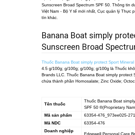
Sunscreen Broad Spectrum SPF 50. Thông tin dưới 
Việt Nam - Bộ Y tế mới nhất, Cục quản lý Th
tín khác.
Banana Boat simply protec
Sunscreen Broad Spectrum 
Thuốc Banana Boat simply protect Sport Miner
4.5 g/100g; g/100g; g/100g; g/100g
là Thuốc kh
Brands LLC. Thuốc Banana Boat simply protect
chứa thành phần Homosalate; Zinc Oxide; Octocry
Thuốc
Banana Boat simply
Tên thuốc
SPF 50
®(Proprietary Nam
Mã sản phẩm
63354-476_973ee025-271
Mã NDC
63354-476
Doanh nghiệp
Edgewell Personal Care B