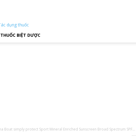
Tác dụng thuốc
THUỐC BIỆT DƯỢC
na Boat simply protect Sport Mineral Enriched Sunscreen Broad Spectrum SPF...