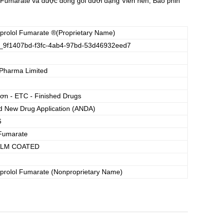
Fumarate và được đóng gói dưới dạng Viên nén, Bao phin
prolol Fumarate
®(Proprietary Name)
_9f1407bd-f3fc-4ab4-97bd-53d46932eed7
Pharma Limited
đơn - ETC - Finished Drugs
d New Drug Application (ANDA)
6
 Fumarate
FILM COATED
prolol Fumarate
(Nonproprietary Name)