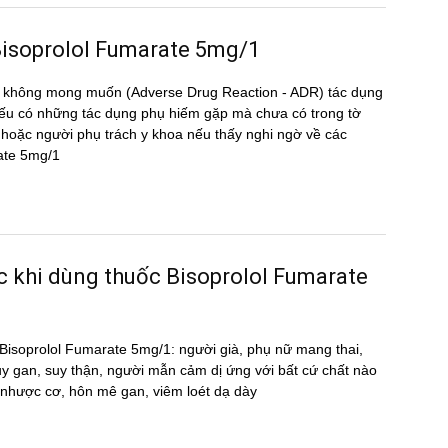
g Bisoprolol Fumarate 5mg/1
̣ng không mong muốn (Adverse Drug Reaction - ADR) tác dụng
 có những tác dụng phụ hiếm gặp mà chưa có trong tờ
oặc người phụ trách y khoa nếu thấy nghi ngờ về các
rate 5mg/1
ước khi dùng thuốc Bisoprolol Fumarate
ốc Bisoprolol Fumarate 5mg/1: người già, phụ nữ mang thai,
uy gan, suy thận, người mẫn cảm dị ứng với bất cứ chất nào
̣ nhược cơ, hôn mê gan, viêm loét dạ dày