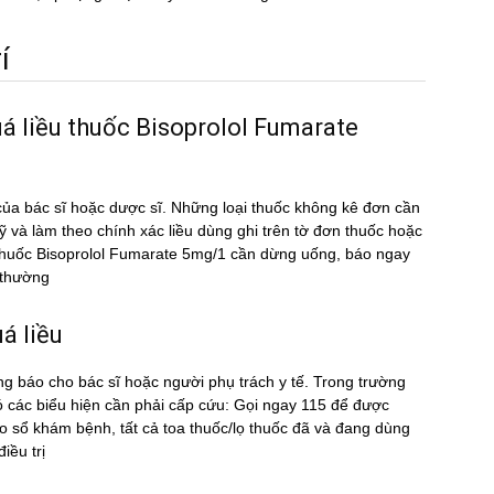
́
uá liều thuốc Bisoprolol Fumarate
ủa bác sĩ hoặc dược sĩ. Những loại thuốc không kê đơn cần
kỹ và làm theo chính xác liều dùng ghi trên tờ đơn thuốc hoặc
̀u thuốc Bisoprolol Fumarate 5mg/1 cần dừng uống, báo ngay
t thường
́ liều
ng báo cho bác sĩ hoặc người phụ trách y tế. Trong trường
 các biểu hiện cần phải cấp cứu: Gọi ngay 115 để được
sổ khám bệnh, tất cả toa thuốc/lọ thuốc đã và đang dùng
ều trị