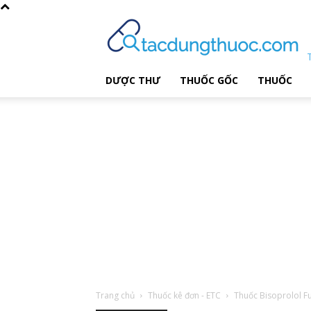
DƯỢC THƯ
THUỐC GỐC
THUỐC
Trang chủ
Thuốc kê đơn - ETC
Thuốc Bisoprolol 