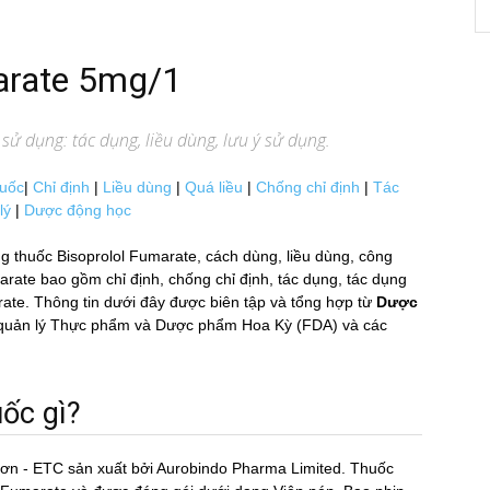
marate 5mg/1
sử dụng: tác dụng, liều dùng, lưu ý sử dụng.
huốc
|
Chỉ định
|
Liều dùng
|
Quá liều
|
Chống chỉ định
|
Tác
lý
|
Dược động học
g thuốc Bisoprolol Fumarate, cách dùng, liều dùng, công
te bao gồm chỉ định, chống chỉ định, tác dụng, tác dụng
rate. Thông tin dưới đây được biên tập và tổng hợp từ
Dược
Cục quản lý Thực phẩm và Dược phẩm Hoa Kỳ (FDA) và các
́c gì?
đơn - ETC sản xuất bởi Aurobindo Pharma Limited. Thuốc