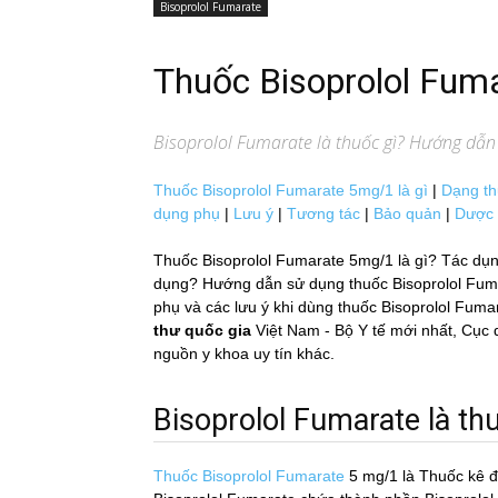
Bisoprolol Fumarate
Thuốc Bisoprolol Fu
Bisoprolol Fumarate
là thuốc gì? Hướng dẫn 
Thuốc Bisoprolol Fumarate 5mg/1 là gì
|
Dạng t
dụng phụ
|
Lưu ý
|
Tương tác
|
Bảo quản
|
Dược 
Thuốc Bisoprolol Fumarate 5mg/1 là gì? Tác dụn
dụng? Hướng dẫn sử dụng thuốc Bisoprolol Fumara
phụ và các lưu ý khi dùng thuốc Bisoprolol Fuma
thư quốc gia
Việt Nam - Bộ Y tế mới nhất, 
nguồn y khoa uy tín khác.
Bisoprolol Fumarate là thuô
Thuốc Bisoprolol Fumarate
5 mg/1
là Thuốc kê 