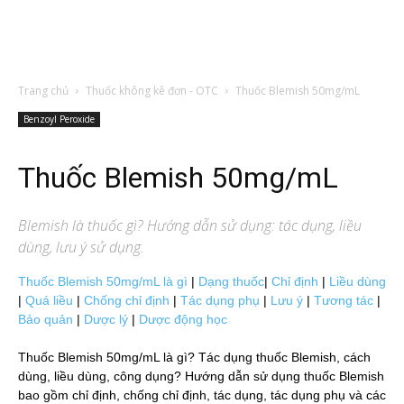
Trang chủ
Thuốc không kê đơn - OTC
Thuốc Blemish 50mg/mL
Benzoyl Peroxide
Thuốc Blemish 50mg/mL
Blemish
là thuốc gì? Hướng dẫn sử dụng: tác dụng, liều
dùng, lưu ý sử dụng.
Thuốc Blemish 50mg/mL là gì
|
Dạng thuốc
|
Chỉ định
|
Liều dùng
|
Quá liều
|
Chống chỉ định
|
Tác dụng phụ
|
Lưu ý
|
Tương tác
|
Bảo quản
|
Dược lý
|
Dược động học
Thuốc Blemish 50mg/mL là gì? Tác dụng thuốc Blemish, cách
dùng, liều dùng, công dụng? Hướng dẫn sử dụng thuốc Blemish
bao gồm chỉ định, chống chỉ định, tác dụng, tác dụng phụ và các