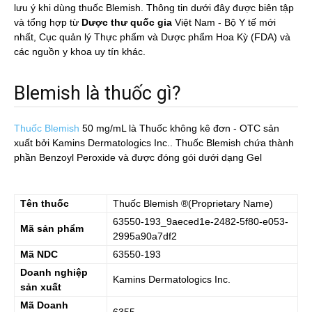
lưu ý khi dùng thuốc Blemish. Thông tin dưới đây được biên tập
và tổng hợp từ
Dược thư quốc gia
Việt Nam - Bộ Y tế mới
nhất, Cục quản lý Thực phẩm và Dược phẩm Hoa Kỳ (FDA) và
các nguồn y khoa uy tín khác.
Blemish là thuốc gì?
Thuốc Blemish
50 mg/mL
là Thuốc không kê đơn - OTC sản
xuất bởi Kamins Dermatologics Inc.. Thuốc Blemish chứa thành
phần Benzoyl Peroxide và được đóng gói dưới dạng Gel
Tên thuốc
Thuốc
Blemish
®(Proprietary Name)
63550-193_9aeced1e-2482-5f80-e053-
Mã sản phẩm
2995a90a7df2
Mã NDC
63550-193
Doanh nghiệp
Kamins Dermatologics Inc.
sản xuất
Mã Doanh