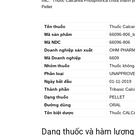
INC.. Thuốc Calcarea Phosphorica chứa thành ph
Pellet
Tên thuốc
Thuốc
Calca
Mã sản phẩm
66096-806_b
Mã NDC
66096-806
Doanh nghiệp sản xuất
OHM PHARMA
Mã Doanh nghiệp
6609
Nhóm thuốc
Thuốc không
Phân loại
UNAPPROVE
Ngày bắt đầu
01-11-2019
Thành phần
Tribasic Cal
Dạng thuốc
PELLET
Đường dùng
ORAL
Tên biệt dược
Thuốc
CALC
Dạng thuốc và hàm lượng