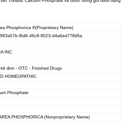
ần Tribasic Calcium Phosphate và được đóng gói dưới dạng
rea Phosphorica
®(Proprietary Name)
983a57b-f6d6-46c8-8023-d4a6ed778d5a
 INC.
 kê đơn - OTC - Finished Drugs
D HOMEOPATHIC
cium Phosphate
AREA PHOSPHORICA
(Nonproprietary Name)