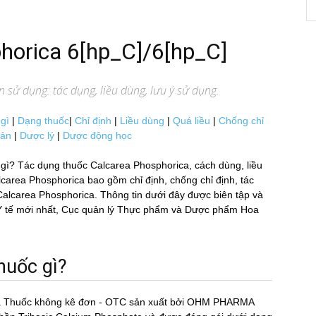
horica 6[hp_C]/6[hp_C]
 sử dụng: tác dụng, liều dùng, lưu ý sử dụng.
gì
|
Dạng thuốc
|
Chỉ định
|
Liều dùng
|
Quá liều
|
Chống chỉ
uản
|
Dược lý
|
Dược động học
̀? Tác dụng thuốc Calcarea Phosphorica, cách dùng, liều
area Phosphorica bao gồm chỉ định, chống chỉ định, tác
́c Calcarea Phosphorica. Thông tin dưới đây được biên tập và
 Y tế mới nhất, Cục quản lý Thực phẩm và Dược phẩm Hoa
uốc gì?
̀ Thuốc không kê đơn - OTC sản xuất bởi OHM PHARMA