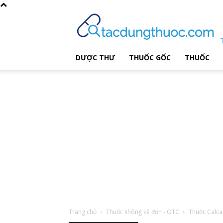
DƯỢC THƯ
THUỐC GỐC
THUỐC
Trang chủ
Thuốc không kê đơn - OTC
Thuốc Calc