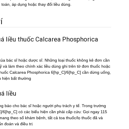
nh toán, áp dụng hoặc thay đổi liều dùng.
́
uá liều thuốc Calcarea Phosphorica
ủa bác sĩ hoặc dược sĩ. Những loại thuốc không kê đơn cần
kỹ và làm theo chính xác liều dùng ghi trên tờ đơn thuốc hoặc
ều thuốc Calcarea Phosphorica 6[hp_C]/6[hp_C] cần dừng uống,
u hiện bất thường
́ liều
ng báo cho bác sĩ hoặc người phụ trách y tế. Trong trường
/6[hp_C] có các biểu hiện cần phải cấp cứu: Gọi ngay 115
mang theo sổ khám bệnh, tất cả toa thuốc/lọ thuốc đã và
 đoán và điều trị