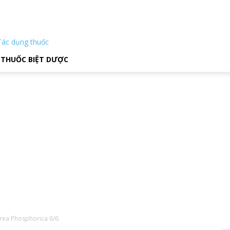
Tác dụng thuốc
THUỐC BIỆT DƯỢC
area Phosphorica 6/6