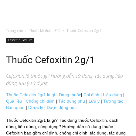
Trang chủ
Thuốc kê đơn - ETC
Thuốc Cefoxitin 2g/1
Cefoxitin Sodium
Thuốc Cefoxitin 2g/1
Cefoxitin
là thuốc gì? Hướng dẫn sử dụng: tác dụng, liều
dùng, lưu ý sử dụng.
Thuốc Cefoxitin 2g/1 là gì
|
Dạng thuốc
|
Chỉ định
|
Liều dùng
|
Quá liều
|
Chống chỉ định
|
Tác dụng phụ
|
Lưu ý
|
Tương tác
|
Bảo quản
|
Dược lý
|
Dược động học
Thuốc Cefoxitin 2g/1 là gì? Tác dụng thuốc Cefoxitin, cách
dùng, liều dùng, công dụng? Hướng dẫn sử dụng thuốc
Cefoxitin bao gồm chỉ định, chống chỉ định, tác dụng, tác dụng