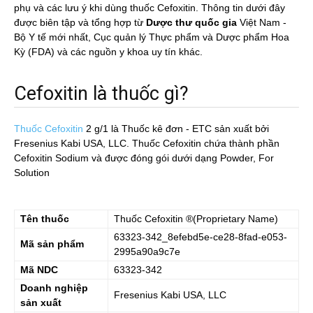
phụ và các lưu ý khi dùng thuốc Cefoxitin. Thông tin dưới đây
được biên tập và tổng hợp từ
Dược thư quốc gia
Việt Nam -
Bộ Y tế mới nhất, Cục quản lý Thực phẩm và Dược phẩm Hoa
Kỳ (FDA) và các nguồn y khoa uy tín khác.
Cefoxitin là thuốc gì?
Thuốc Cefoxitin
2 g/1
là Thuốc kê đơn - ETC sản xuất bởi
Fresenius Kabi USA, LLC. Thuốc Cefoxitin chứa thành phần
Cefoxitin Sodium và được đóng gói dưới dạng Powder, For
Solution
Tên thuốc
Thuốc
Cefoxitin
®(Proprietary Name)
63323-342_8efebd5e-ce28-8fad-e053-
Mã sản phẩm
2995a90a9c7e
Mã NDC
63323-342
Doanh nghiệp
Fresenius Kabi USA, LLC
sản xuất