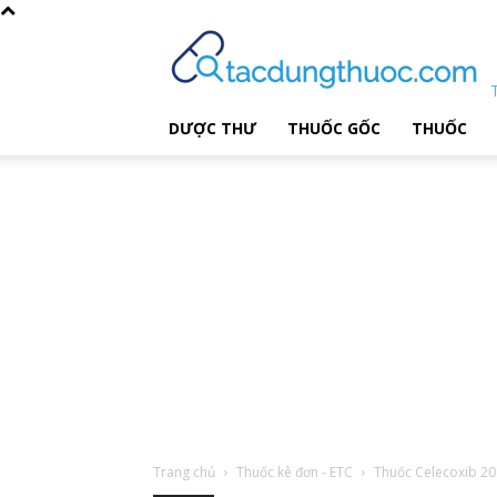
DƯỢC THƯ
THUỐC GỐC
THUỐC
Trang chủ
Thuốc kê đơn - ETC
Thuốc Celecoxib 2