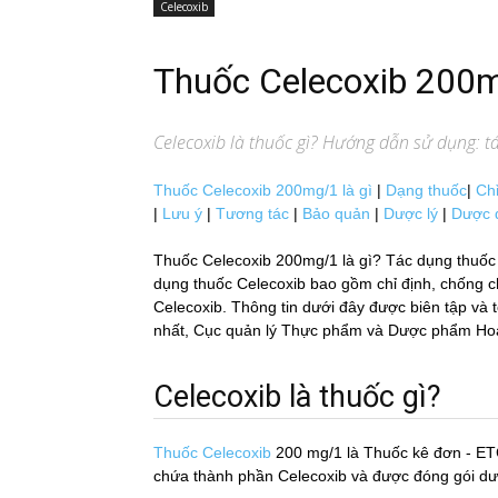
Celecoxib
Thuốc Celecoxib 200
Celecoxib
là thuốc gì? Hướng dẫn sử dụng: tác
Thuốc Celecoxib 200mg/1 là gì
|
Dạng thuốc
|
Chỉ
|
Lưu ý
|
Tương tác
|
Bảo quản
|
Dược lý
|
Dược 
Thuốc Celecoxib 200mg/1 là gì? Tác dụng thuốc
dụng thuốc Celecoxib bao gồm chỉ định, chống chỉ
Celecoxib. Thông tin dưới đây được biên tập và t
nhất, Cục quản lý Thực phẩm và Dược phẩm Hoa Kỳ
Celecoxib là thuốc gì?
Thuốc Celecoxib
200 mg/1
là Thuốc kê đơn - ET
chứa thành phần Celecoxib và được đóng gói d