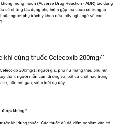
̣ng không mong muốn (Adverse Drug Reaction - ADR) tác dụng
 có những tác dụng phụ hiếm gặp mà chưa có trong tờ
oặc người phụ trách y khoa nếu thấy nghi ngờ về các
/1
ước khi dùng thuốc Celecoxib 200mg/1
ốc Celecoxib 200mg/1: người già, phụ nữ mang thai, phụ nữ
 suy thận, người mẫn cảm dị ứng với bất cứ chất nào trong
c cơ, hôn mê gan, viêm loét dạ dày
/1 được không?
̃ trước khi dùng thuốc. Các thuốc dù đã kiểm nghiệm vẫn có