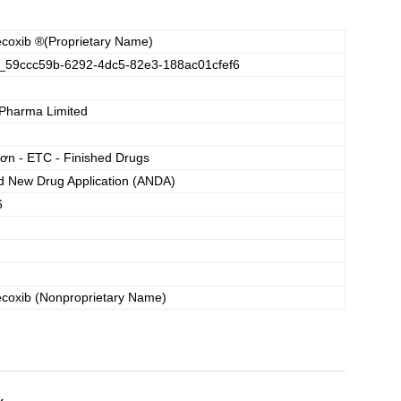
ecoxib
®(Proprietary Name)
_59ccc59b-6292-4dc5-82e3-188ac01cfef6
Pharma Limited
đơn - ETC - Finished Drugs
d New Drug Application (ANDA)
6
ecoxib
(Nonproprietary Name)