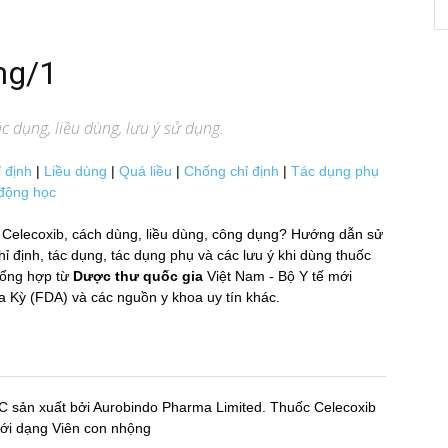
mg/1
 dụng, liều dùng, lưu ý sử dụng.
 định
|
Liều dùng
|
Quá liều
|
Chống chỉ định
|
Tác dụng phụ
động học
 Celecoxib, cách dùng, liều dùng, công dụng? Hướng dẫn sử
 định, tác dụng, tác dụng phụ và các lưu ý khi dùng thuốc
ổng hợp từ
Dược thư quốc gia
Việt Nam - Bộ Y tế mới
 (FDA) và các nguồn y khoa uy tín khác.
C sản xuất bởi Aurobindo Pharma Limited. Thuốc Celecoxib
ưới dạng Viên con nhộng