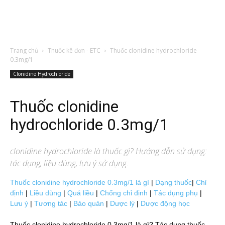
Trang chủ
Thuốc kê đơn - ETC
Thuốc clonidine hydrochloride
0.3mg/1
Clonidine Hydrochloride
Thuốc clonidine
hydrochloride 0.3mg/1
clonidine hydrochloride
là thuốc gì? Hướng dẫn sử dụng:
tác dụng, liều dùng, lưu ý sử dụng.
Thuốc clonidine hydrochloride 0.3mg/1 là gì
|
Dạng thuốc
|
Chỉ
định
|
Liều dùng
|
Quá liều
|
Chống chỉ định
|
Tác dụng phụ
|
Lưu ý
|
Tương tác
|
Bảo quản
|
Dược lý
|
Dược động học
Thuốc clonidine hydrochloride 0.3mg/1 là gì? Tác dụng thuốc