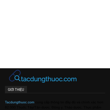
GIỚI THIỆU
Tacdungthuoc.com
cung cấp thông tin đầy đủ và chính xác hơn
82.000 Thuốc Tây/Tân dược, Đông y, Thảo dược, Thực phẩm