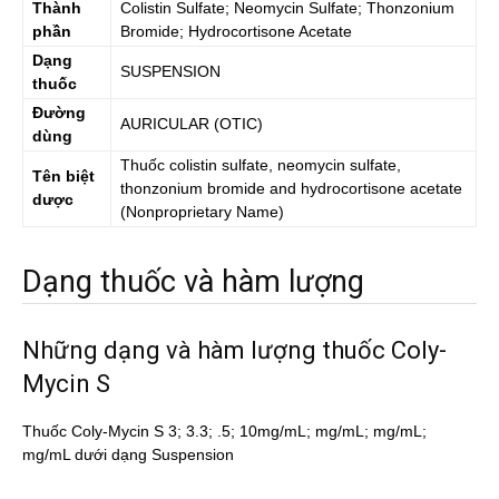
Thành
Colistin Sulfate; Neomycin Sulfate; Thonzonium
phần
Bromide; Hydrocortisone Acetate
Dạng
SUSPENSION
thuốc
Đường
AURICULAR (OTIC)
dùng
Thuốc
colistin sulfate, neomycin sulfate,
Tên biệt
thonzonium bromide and hydrocortisone acetate
dược
(Nonproprietary Name)
Dạng thuốc và hàm lượng
Những dạng và hàm lượng thuốc Coly-
Mycin S
Thuốc Coly-Mycin S 3; 3.3; .5; 10mg/mL; mg/mL; mg/mL;
mg/mL dưới dạng Suspension