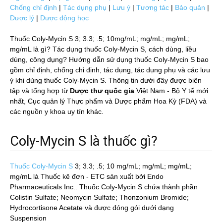
Chống chỉ định
|
Tác dụng phụ
|
Lưu ý
|
Tương tác
|
Bảo quản
|
Dược lý
|
Dược động học
Thuốc Coly-Mycin S 3; 3.3; .5; 10mg/mL; mg/mL; mg/mL;
mg/mL là gì? Tác dụng thuốc Coly-Mycin S, cách dùng, liều
dùng, công dụng? Hướng dẫn sử dụng thuốc Coly-Mycin S bao
gồm chỉ định, chống chỉ định, tác dụng, tác dụng phụ và các lưu
ý khi dùng thuốc Coly-Mycin S. Thông tin dưới đây được biên
tập và tổng hợp từ
Dược thư quốc gia
Việt Nam - Bộ Y tế mới
nhất, Cục quản lý Thực phẩm và Dược phẩm Hoa Kỳ (FDA) và
các nguồn y khoa uy tín khác.
Coly-Mycin S là thuốc gì?
Thuốc Coly-Mycin S
3; 3.3; .5; 10 mg/mL; mg/mL; mg/mL;
mg/mL
là Thuốc kê đơn - ETC sản xuất bởi Endo
Pharmaceuticals Inc.. Thuốc Coly-Mycin S chứa thành phần
Colistin Sulfate; Neomycin Sulfate; Thonzonium Bromide;
Hydrocortisone Acetate và được đóng gói dưới dạng
Suspension