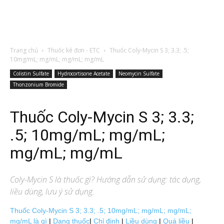
Trang chủ
Thuốc kê đơn - ETC
Thuốc Coly-Mycin S 3; 3.3; .5;
10mg/mL; mg/mL; mg/mL; mg/mL
Colistin Sulfate
Hydrocortisone Acetate
Neomycin Sulfate
Thonzonium Bromide
Thuốc Coly-Mycin S 3; 3.3;
.5; 10mg/mL; mg/mL;
mg/mL; mg/mL
Coly-Mycin S
là thuốc gì? Hướng dẫn sử dụng: tác dụng,
liều dùng, lưu ý sử dụng.
Thuốc Coly-Mycin S 3; 3.3; .5; 10mg/mL; mg/mL; mg/mL;
mg/mL là gì
|
Dạng thuốc
|
Chỉ định
|
Liều dùng
|
Quá liều
|