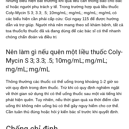
Những biểu hiện bất thường khi quá liều cần thông báo cho bác
sĩ hoặc người phụ trách y tế. Trong trường hợp quá liều thuốc
Coly-Mycin S 3; 3.3; .5; 10mg/mL; mg/mL; mg/mL; mg/mL có
các biểu hiện cần phải cấp cứu: Gọi ngay 115 để được hướng
dẫn và trợ giúp. Người nhà nên mang theo sổ khám bệnh, tất cả
toa thuốc/lọ thuốc đã và đang dùng để các bác sĩ có thể nhanh
chóng chẩn đoán và điều trị
Nên làm gì nếu quên một liều thuốc Coly-
Mycin S 3; 3.3; .5; 10mg/mL; mg/mL;
mg/mL; mg/mL
Thông thường các thuốc có thể uống trong khoảng 1-2 giờ so
với quy định trong đơn thuốc. Trừ khi có quy định nghiêm ngặt
về thời gian sử dụng thì có thể uống thuốc sau một vài tiếng khi
phát hiện quên. Tuy nhiên, nếu thời gian quá xa thời điểm cần
uống thì không nên uống bù có thể gây nguy hiểm cho cơ thể.
Cần tuân thủ đúng hoặc hỏi ý kiến bác sĩ trước khi quyết định.