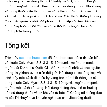
tờ hướng dẫn sử dụng thuốc Coly-Mycin S 3; 3.3; .5; 10mg/mL;
mg/mL; mg/mL; mg/mL. Kiểm tra hạn sử dụng thuốc. Khi không
sử dụng thuốc cần thu gom và xử lý theo hướng dẫn của nhà
sản xuất hoặc người phụ trách y khoa. Các thuốc thông thường
được bảo quản ở nhiệt độ phòng, tránh tiếp xúc trực tiêp với
ánh nắng hoặc nhiệt độ cao sẽ có thể làm chuyển hóa các
thành phần trong thuốc.
Tổng kết
Trên đây
tacdungthuoc.com
đã tổng hợp các thông tin cần biết
về thuốc Coly-Mycin S 3; 3.3; .5; 10mg/mL; mg/mL; mg/mL;
mg/mL từ Dược thư Quốc Gia Việt Nam mới nhất và các nguồn
thông tin y khoa uy tín trên thế giới. Nội dung được tổng hợp và
trình bày một cách dễ hiểu hy vọng bạn nắm bắt thông tin sử
dụng thuốc Coly-Mycin S 3; 3.3; .5; 10mg/mL; mg/mL; mg/mL;
mg/mL một cách dễ dàng. Nội dung không thay thế tờ hướng
dẫn sử dụng thuốc và lời khuyên từ bác sĩ. Chúng tôi không đưa
ra các lời khuyên và khuyến nghị nào cho việc dùng thuốc!