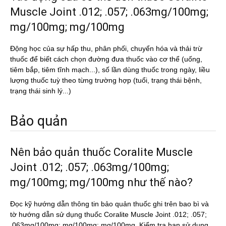
Muscle Joint .012; .057; .063mg/100mg;
mg/100mg; mg/100mg
Động học của sự hấp thu, phân phối, chuyển hóa và thải trừ
thuốc để biết cách chọn đường đưa thuốc vào cơ thể (uống,
tiêm bắp, tiêm tĩnh mạch...), số lần dùng thuốc trong ngày, liều
lượng thuốc tuỳ theo từng trường hợp (tuổi, trạng thái bệnh,
trạng thái sinh lý...)
Bảo quản
Nên bảo quản thuốc Coralite Muscle
Joint .012; .057; .063mg/100mg;
mg/100mg; mg/100mg như thế nào?
Đọc kỹ hướng dẫn thông tin bảo quản thuốc ghi trên bao bì và
tờ hướng dẫn sử dụng thuốc Coralite Muscle Joint .012; .057;
.063mg/100mg; mg/100mg; mg/100mg. Kiểm tra hạn sử dụng