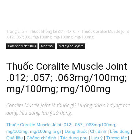
Trang chủ
Thuốc không kê đơn - OTC
Thuốc Coralite Muscle Joint
.012; .057; .063mg/100mg; mg/100mg; mg/100mg
Camphor (Natural)
Menthol
Methyl Salicylate
Thuốc Coralite Muscle Joint
.012; .057; .063mg/100mg;
mg/100mg; mg/100mg
Coralite Muscle Joint
là thuốc gì? Hướng dẫn sử dụng: tác
dụng, liều dùng, lưu ý sử dụng.
Thuốc Coralite Muscle Joint .012; .057; .063mg/100mg;
mg/100mg; mg/100mg là gì
|
Dạng thuốc
|
Chỉ định
|
Liều dùng
|
Quá liều
|
Chống chỉ định
|
Tác dụng phụ
|
Lưu ý
|
Tương tác
|