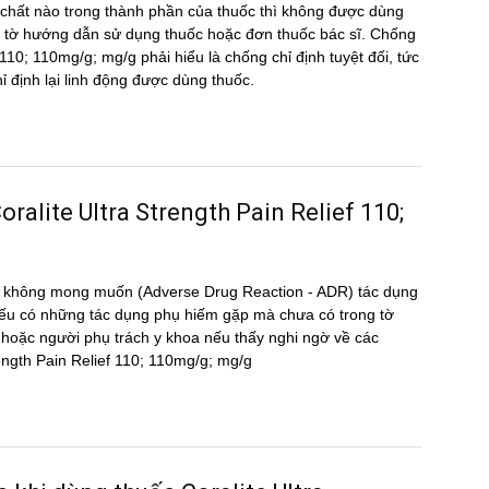
hất nào trong thành phần của thuốc thì không được dùng
 tờ hướng dẫn sử dụng thuốc hoặc đơn thuốc bác sĩ. Chống
f 110; 110mg/g; mg/g phải hiểu là chống chỉ định tuyệt đối, tức
ỉ định lại linh động được dùng thuốc.
Coralite Ultra Strength Pain Relief 110;
̣ng không mong muốn (Adverse Drug Reaction - ADR) tác dụng
 có những tác dụng phụ hiếm gặp mà chưa có trong tờ
oặc người phụ trách y khoa nếu thấy nghi ngờ về các
Strength Pain Relief 110; 110mg/g; mg/g