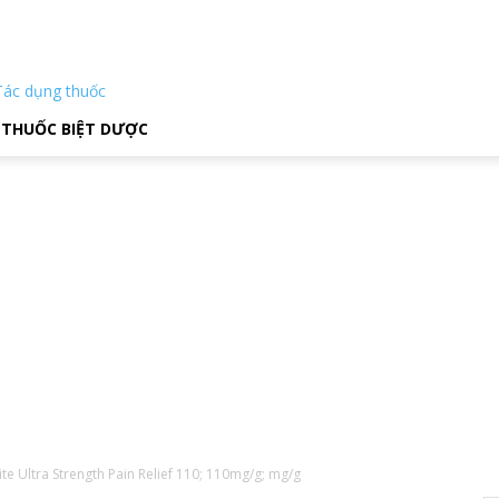
Tác dụng thuốc
THUỐC BIỆT DƯỢC
ite Ultra Strength Pain Relief 110; 110mg/g; mg/g