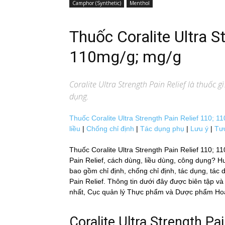
Camphor (Synthetic)
Menthol
Thuốc Coralite Ultra S
110mg/g; mg/g
Coralite Ultra Strength Pain Relief
là thuốc gì
dụng.
Thuốc Coralite Ultra Strength Pain Relief 110; 110
liều
|
Chống chỉ định
|
Tác dụng phụ
|
Lưu ý
|
Tư
Thuốc Coralite Ultra Strength Pain Relief 110; 110
Pain Relief, cách dùng, liều dùng, công dụng? H
bao gồm chỉ định, chống chỉ định, tác dụng, tác
Pain Relief. Thông tin dưới đây được biên tập và 
nhất, Cục quản lý Thực phẩm và Dược phẩm Hoa Kỳ
Coralite Ultra Strength Pain 