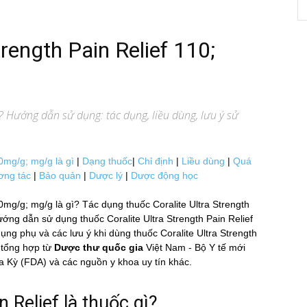
trength Pain Relief 110;
? Hướng dẫn sử dụng: tác dụng, liều dùng, lưu ý sử
mg/g; mg/g là gì
|
Dạng thuốc
|
Chỉ định
|
Liều dùng
|
Quá
ơng tác
|
Bảo quản
|
Dược lý
|
Dược động học
mg/g; mg/g là gì? Tác dụng thuốc Coralite Ultra Strength
ướng dẫn sử dụng thuốc Coralite Ultra Strength Pain Relief
 dụng phụ và các lưu ý khi dùng thuốc Coralite Ultra Strength
tổng hợp từ
Dược thư quốc gia
Việt Nam - Bộ Y tế mới
 (FDA) và các nguồn y khoa uy tín khác.
Relief là thuốc gì?