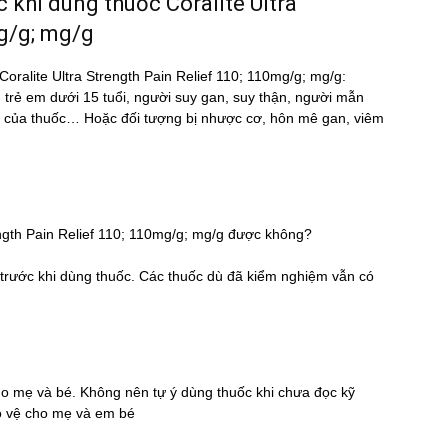
́c khi dùng thuốc Coralite Ultra
mg/g; mg/g
ốc Coralite Ultra Strength Pain Relief 110; 110mg/g; mg/g:
, trẻ em dưới 15 tuổi, người suy gan, suy thận, người mẫn
 của thuốc… Hoặc đối tượng bị nhược cơ, hôn mê gan, viêm
rength Pain Relief 110; 110mg/g; mg/g được không?
̃ trước khi dùng thuốc. Các thuốc dù đã kiểm nghiệm vẫn có
cho mẹ và bé. Không nên tự ý dùng thuốc khi chưa đọc kỹ
̉o vệ cho mẹ và em bé