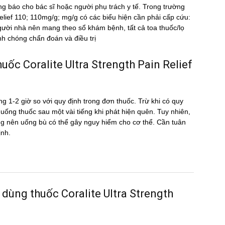
ng báo cho bác sĩ hoặc người phụ trách y tế. Trong trường
Relief 110; 110mg/g; mg/g có các biểu hiện cần phải cấp cứu:
Người nhà nên mang theo sổ khám bệnh, tất cả toa thuốc/lọ
h chóng chẩn đoán và điều trị
 thuốc Coralite Ultra Strength Pain Relief
g 1-2 giờ so với quy định trong đơn thuốc. Trừ khi có quy
ể uống thuốc sau một vài tiếng khi phát hiện quên. Tuy nhiên,
hông nên uống bù có thể gây nguy hiểm cho cơ thể. Cần tuân
ịnh.
dùng thuốc Coralite Ultra Strength
g