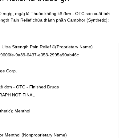
0 mg/g; mg/g
là Thuốc không kê đơn - OTC sản xuất bởi
ngth Pain Relief chứa thành phần Camphor (Synthetic);
e Ultra Strength Pain Relief
®(Proprietary Name)
9606fe-9a39-6437-e053-2995a90ab46c
ge Corp.
kê đơn - OTC - Finished Drugs
APH NOT FINAL
hetic); Menthol
r Menthol
(Nonproprietary Name)