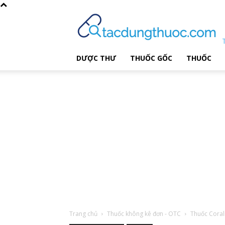
DƯỢC THƯ
THUỐC GỐC
THUỐC
Trang chủ
Thuốc không kê đơn - OTC
Thuốc Coral