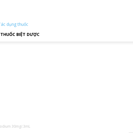
Tác dụng thuốc
THUỐC BIỆT DƯỢC
 Sodium 30mg/.3mL