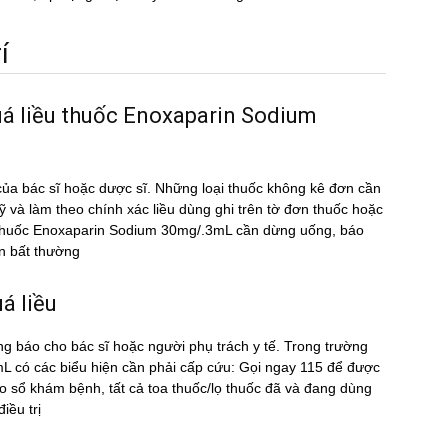
́
uá liều thuốc Enoxaparin Sodium
ủa bác sĩ hoặc dược sĩ. Những loại thuốc không kê đơn cần
kỹ và làm theo chính xác liều dùng ghi trên tờ đơn thuốc hoặc
ều thuốc Enoxaparin Sodium 30mg/.3mL cần dừng uống, báo
̣n bất thường
́ liều
ng báo cho bác sĩ hoặc người phụ trách y tế. Trong trường
có các biểu hiện cần phải cấp cứu: Gọi ngay 115 để được
sổ khám bệnh, tất cả toa thuốc/lọ thuốc đã và đang dùng
ều trị