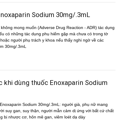
ng Enoxaparin Sodium 30mg/.3mL
̣ng không mong muốn (Adverse Drug Reaction - ADR) tác dụng
 có những tác dụng phụ hiếm gặp mà chưa có trong tờ
oặc người phụ trách y khoa nếu thấy nghi ngờ về các
dium 30mg/.3mL
ước khi dùng thuốc Enoxaparin Sodium
huốc Enoxaparin Sodium 30mg/.3mL: người già, phụ nữ mang
ười suy gan, suy thận, người mẫn cảm dị ứng với bất cứ chất
g bị nhược cơ, hôn mê gan, viêm loét dạ dày