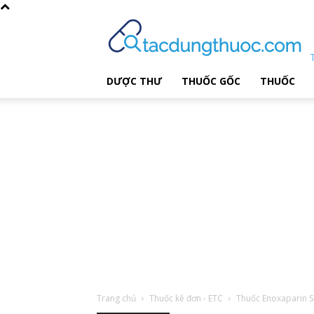
DƯỢC THƯ
THUỐC GỐC
THUỐC
Trang chủ
Thuốc kê đơn - ETC
Thuốc Enoxaparin