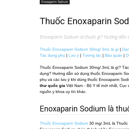
Enoxaparin Sodium
Thuốc Enoxaparin S
Enoxaparin Sodium
là thuốc gì? Hướng dẫn s
Thuốc Enoxaparin Sodium 30mg/.3mL là gì
|
Dạn
Tác dụng phụ
|
Lưu ý
|
Tương tác
|
Bảo quản
|
D
Thuốc Enoxaparin Sodium 30mg/.3mL là gì? Tác 
dụng? Hướng dẫn sử dụng thuốc Enoxaparin Sodium
phụ và các lưu ý khi dùng thuốc Enoxaparin Sod
thư quốc gia
Việt Nam - Bộ Y tế mới nhất, 
nguồn y khoa uy tín khác.
Enoxaparin Sodium là thuố
Thuốc Enoxaparin Sodium
30 mg/.3mL
là Thuốc