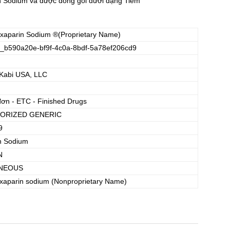
Sodium và được đóng gói dưới dạng Tiêm
xaparin Sodium
®(Proprietary Name)
_b590a20e-bf9f-4c0a-8bdf-5a78ef206cd9
 Kabi USA, LLC
đơn - ETC - Finished Drugs
ORIZED GENERIC
9
n Sodium
N
NEOUS
xaparin sodium
(Nonproprietary Name)