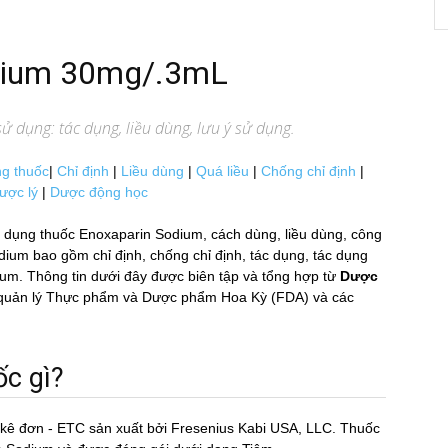
odium 30mg/.3mL
ử dụng: tác dụng, liều dùng, lưu ý sử dụng.
g thuốc
|
Chỉ định
|
Liều dùng
|
Quá liều
|
Chống chỉ định
|
ược lý
|
Dược động học
dụng thuốc Enoxaparin Sodium, cách dùng, liều dùng, công
 bao gồm chỉ định, chống chỉ định, tác dụng, tác dụng
ium. Thông tin dưới đây được biên tập và tổng hợp từ
Dược
Cục quản lý Thực phẩm và Dược phẩm Hoa Kỳ (FDA) và các
c gì?
 kê đơn - ETC sản xuất bởi Fresenius Kabi USA, LLC. Thuốc