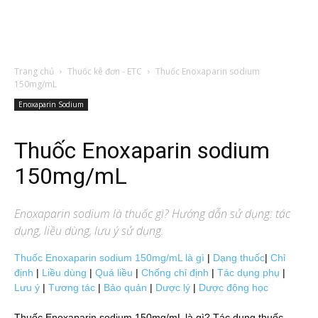
Trang chủ
Thuốc kê đơn - ETC
Thuốc Enoxaparin sodium
150mg/mL
Enoxaparin Sodium
Thuốc Enoxaparin sodium
150mg/mL
Enoxaparin sodium
là thuốc gì? Hướng dẫn sử dụng: tác
dụng, liều dùng, lưu ý sử dụng.
Thuốc Enoxaparin sodium 150mg/mL là gì
|
Dạng thuốc
|
Chỉ
định
|
Liều dùng
|
Quá liều
|
Chống chỉ định
|
Tác dụng phụ
|
Lưu ý
|
Tương tác
|
Bảo quản
|
Dược lý
|
Dược động học
Thuốc Enoxaparin sodium 150mg/mL là gì? Tác dụng thuốc