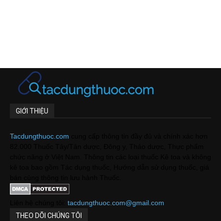
GIỚI THIỆU
Tacdungthuoc.com
cung cấp thông tin đầy đủ và chính xác hơn
82.000 Thuốc Tây/Tân dược, Đông y, Thảo dược, Thực phẩm
chức năng ở Việt Nam. Thông tin các loại thuốc Kê toa và không
kê toa bao gồm Tác dụng thuốc, Hướng dẫn sử dụng thuốc, giá
bán cùng thông tin lưu hành Thuốc.
Liên hệ chúng tôi:
tacdungthuoc.com@gmail.com
THEO DÕI CHÚNG TÔI