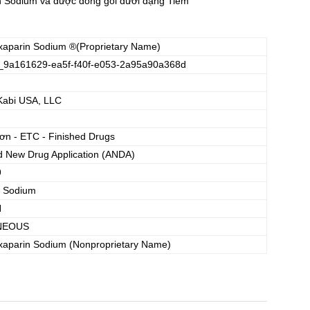
Sodium và được đóng gói dưới dạng Tiêm
xaparin Sodium
®(Proprietary Name)
_9a161629-ea5f-f40f-e053-2a95a90a368d
Kabi USA, LLC
đơn - ETC - Finished Drugs
d New Drug Application (ANDA)
9
n Sodium
N
NEOUS
xaparin Sodium
(Nonproprietary Name)