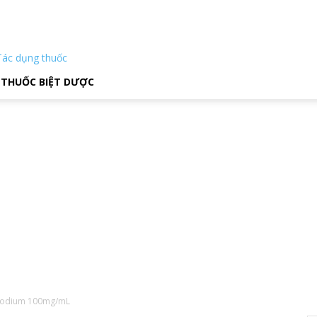
Tác dụng thuốc
THUỐC BIỆT DƯỢC
 Sodium 100mg/mL