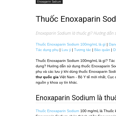
Enoxaparin Sodium
Thuốc Enoxaparin S
Enoxaparin Sodium
là thuốc gì? Hướng dẫn s
Thuốc Enoxaparin Sodium 100mg/mL là gì
|
Dạn
Tác dụng phụ
|
Lưu ý
|
Tương tác
|
Bảo quản
|
D
Thuốc Enoxaparin Sodium 100mg/mL là gì? Tác d
dụng? Hướng dẫn sử dụng thuốc Enoxaparin Sodium
phụ và các lưu ý khi dùng thuốc Enoxaparin Sod
thư quốc gia
Việt Nam - Bộ Y tế mới nhất, 
nguồn y khoa uy tín khác.
Enoxaparin Sodium là thuố
Thuốc Enoxaparin Sodium
100 mg/mL
là Thuốc