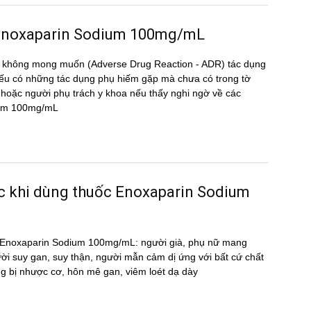
ng Enoxaparin Sodium 100mg/mL
̣ng không mong muốn (Adverse Drug Reaction - ADR) tác dụng
 có những tác dụng phụ hiếm gặp mà chưa có trong tờ
oặc người phụ trách y khoa nếu thấy nghi ngờ về các
odium 100mg/mL
ước khi dùng thuốc Enoxaparin Sodium
huốc Enoxaparin Sodium 100mg/mL: người già, phụ nữ mang
ười suy gan, suy thận, người mẫn cảm dị ứng với bất cứ chất
g bị nhược cơ, hôn mê gan, viêm loét dạ dày