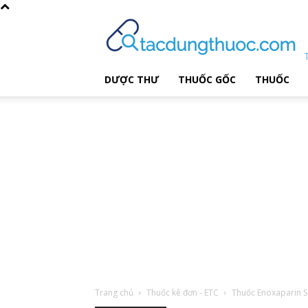
DƯỢC THƯ
THUỐC GỐC
THUỐC
Trang chủ
Thuốc kê đơn - ETC
Thuốc Enoxaparin