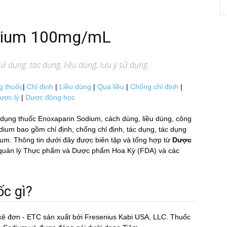
odium 100mg/mL
ử dụng: tác dụng, liều dùng, lưu ý sử dụng.
g thuốc
|
Chỉ định
|
Liều dùng
|
Quá liều
|
Chống chỉ định
|
ược lý
|
Dược động học
ụng thuốc Enoxaparin Sodium, cách dùng, liều dùng, công
 bao gồm chỉ định, chống chỉ định, tác dụng, tác dụng
ium. Thông tin dưới đây được biên tập và tổng hợp từ
Dược
Cục quản lý Thực phẩm và Dược phẩm Hoa Kỳ (FDA) và các
c gì?
 kê đơn - ETC sản xuất bởi Fresenius Kabi USA, LLC. Thuốc