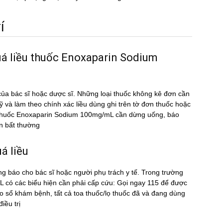
́
uá liều thuốc Enoxaparin Sodium
ủa bác sĩ hoặc dược sĩ. Những loại thuốc không kê đơn cần
kỹ và làm theo chính xác liều dùng ghi trên tờ đơn thuốc hoặc
ều thuốc Enoxaparin Sodium 100mg/mL cần dừng uống, báo
̣n bất thường
́ liều
ng báo cho bác sĩ hoặc người phụ trách y tế. Trong trường
ó các biểu hiện cần phải cấp cứu: Gọi ngay 115 để được
sổ khám bệnh, tất cả toa thuốc/lọ thuốc đã và đang dùng
ều trị