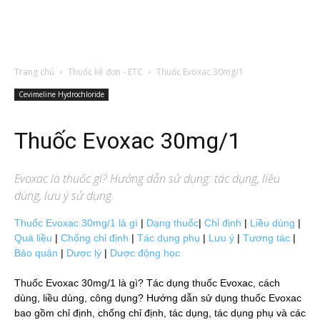
Trang chủ
Thuốc kê đơn - ETC
Thuốc Evoxac 30mg/1
Cevimeline Hydrochloride
Thuốc Evoxac 30mg/1
Evoxac
là thuốc gì? Hướng dẫn sử dụng: tác dụng, liều
dùng, lưu ý sử dụng.
Thuốc Evoxac 30mg/1 là gì
|
Dạng thuốc
|
Chỉ định
|
Liều dùng
|
Quá liều
|
Chống chỉ định
|
Tác dụng phụ
|
Lưu ý
|
Tương tác
|
Bảo quản
|
Dược lý
|
Dược động học
Thuốc Evoxac 30mg/1 là gì? Tác dụng thuốc Evoxac, cách
dùng, liều dùng, công dụng? Hướng dẫn sử dụng thuốc Evoxac
bao gồm chỉ định, chống chỉ định, tác dụng, tác dụng phụ và các