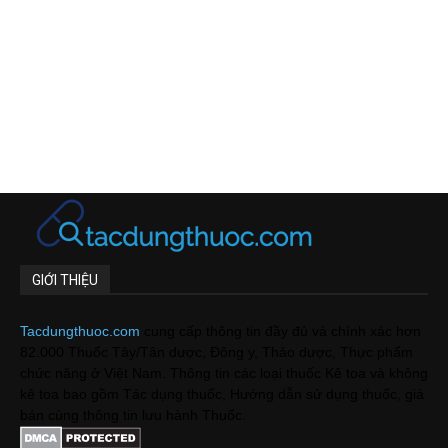
GIỚI THIỆU
Tacdungthuoc.com
cung cấp thông tin đầy đủ và chính xác hơn
82.000 Thuốc Tây/Tân dược, Đông y, Thảo dược, Thực phẩm
chức năng ở Việt Nam. Thông tin các loại thuốc Kê toa và không
kê toa bao gồm Tác dụng thuốc, Hướng dẫn sử dụng thuốc, giá
bán cùng thông tin lưu hành Thuốc.