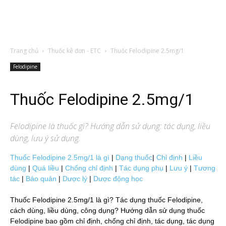
Trang chủ
Thuốc kê đơn - ETC
Thuốc Felodipine 2.5mg/1
Felodipine
Thuốc Felodipine 2.5mg/1
Felodipine
là thuốc gì? Hướng dẫn sử dụng: tác dụng, liều
dùng, lưu ý sử dụng.
Thuốc Felodipine 2.5mg/1 là gì
|
Dạng thuốc
|
Chỉ định
|
Liều
dùng
|
Quá liều
|
Chống chỉ định
|
Tác dụng phụ
|
Lưu ý
|
Tương
tác
|
Bảo quản
|
Dược lý
|
Dược động học
Thuốc Felodipine 2.5mg/1 là gì? Tác dụng thuốc Felodipine,
cách dùng, liều dùng, công dụng? Hướng dẫn sử dụng thuốc
Felodipine bao gồm chỉ định, chống chỉ định, tác dụng, tác dụng