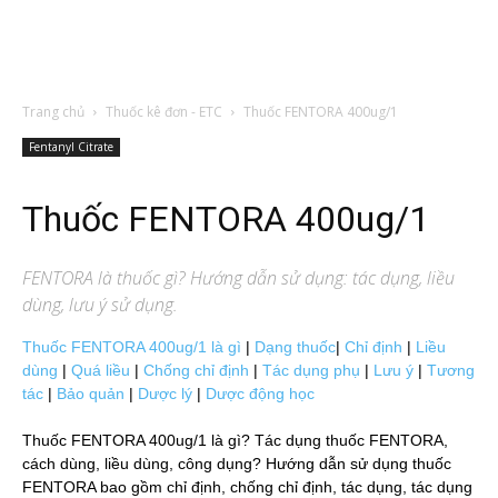
Trang chủ
Thuốc kê đơn - ETC
Thuốc FENTORA 400ug/1
Fentanyl Citrate
Thuốc FENTORA 400ug/1
FENTORA
là thuốc gì? Hướng dẫn sử dụng: tác dụng, liều
dùng, lưu ý sử dụng.
Thuốc FENTORA 400ug/1 là gì
|
Dạng thuốc
|
Chỉ định
|
Liều
dùng
|
Quá liều
|
Chống chỉ định
|
Tác dụng phụ
|
Lưu ý
|
Tương
tác
|
Bảo quản
|
Dược lý
|
Dược động học
Thuốc FENTORA 400ug/1 là gì? Tác dụng thuốc FENTORA,
cách dùng, liều dùng, công dụng? Hướng dẫn sử dụng thuốc
FENTORA bao gồm chỉ định, chống chỉ định, tác dụng, tác dụng