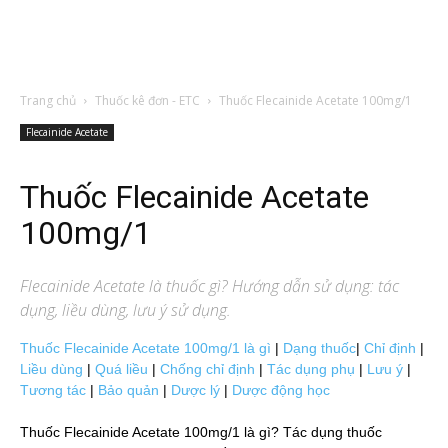
Trang chủ
Thuốc kê đơn - ETC
Thuốc Flecainide Acetate 100mg/1
Flecainide Acetate
Thuốc Flecainide Acetate
100mg/1
Flecainide Acetate
là thuốc gì? Hướng dẫn sử dụng: tác
dụng, liều dùng, lưu ý sử dụng.
Thuốc Flecainide Acetate 100mg/1 là gì
|
Dạng thuốc
|
Chỉ định
|
Liều dùng
|
Quá liều
|
Chống chỉ định
|
Tác dụng phụ
|
Lưu ý
|
Tương tác
|
Bảo quản
|
Dược lý
|
Dược động học
Thuốc Flecainide Acetate 100mg/1 là gì? Tác dụng thuốc