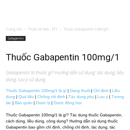
Trang chủ
Thuốc kê đơn - ETC
Thuốc Gabapentin 100mg/1
Gabapentin
Thuốc Gabapentin 100mg/1
Gabapentin
là thuốc gì? Hướng dẫn sử dụng: tác dụng, liều
dùng, lưu ý sử dụng.
Thuốc Gabapentin 100mg/1 là gì
|
Dạng thuốc
|
Chỉ định
|
Liều
dùng
|
Quá liều
|
Chống chỉ định
|
Tác dụng phụ
|
Lưu ý
|
Tương
tác
|
Bảo quản
|
Dược lý
|
Dược động học
Thuốc Gabapentin 100mg/1 là gì? Tác dụng thuốc Gabapentin,
cách dùng, liều dùng, công dụng? Hướng dẫn sử dụng thuốc
Gabapentin bao gồm chỉ định, chống chỉ định, tác dụng, tác