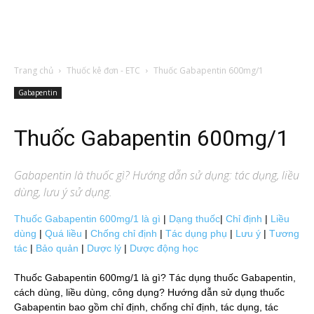
Trang chủ
Thuốc kê đơn - ETC
Thuốc Gabapentin 600mg/1
Gabapentin
Thuốc Gabapentin 600mg/1
Gabapentin
là thuốc gì? Hướng dẫn sử dụng: tác dụng, liều
dùng, lưu ý sử dụng.
Thuốc Gabapentin 600mg/1 là gì
|
Dạng thuốc
|
Chỉ định
|
Liều
dùng
|
Quá liều
|
Chống chỉ định
|
Tác dụng phụ
|
Lưu ý
|
Tương
tác
|
Bảo quản
|
Dược lý
|
Dược động học
Thuốc Gabapentin 600mg/1 là gì? Tác dụng thuốc Gabapentin,
cách dùng, liều dùng, công dụng? Hướng dẫn sử dụng thuốc
Gabapentin bao gồm chỉ định, chống chỉ định, tác dụng, tác