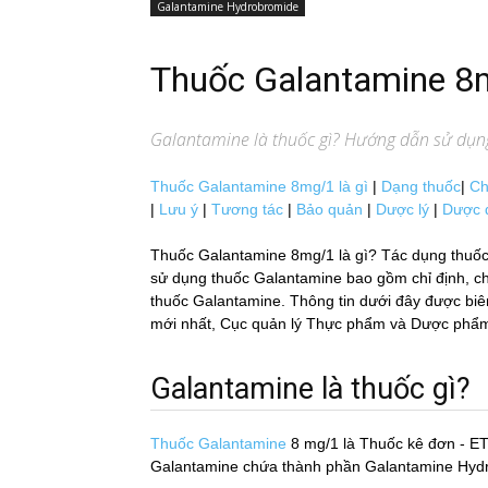
Galantamine Hydrobromide
Thuốc Galantamine 
Galantamine
là thuốc gì? Hướng dẫn sử dụng:
Thuốc Galantamine 8mg/1 là gì
|
Dạng thuốc
|
Ch
|
Lưu ý
|
Tương tác
|
Bảo quản
|
Dược lý
|
Dược 
Thuốc Galantamine 8mg/1 là gì? Tác dụng thuố
sử dụng thuốc Galantamine bao gồm chỉ định, chốn
thuốc Galantamine. Thông tin dưới đây được biên t
mới nhất, Cục quản lý Thực phẩm và Dược phẩm H
Galantamine là thuốc gì?
Thuốc Galantamine
8 mg/1
là Thuốc kê đơn - ET
Galantamine chứa thành phần Galantamine Hydrob