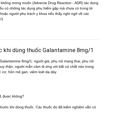
̣ng không mong muốn (Adverse Drug Reaction - ADR) tác dụng
 có những tác dụng phụ hiếm gặp mà chưa có trong tờ
oặc người phụ trách y khoa nếu thấy nghi ngờ về các
g/1
ước khi dùng thuốc Galantamine 8mg/1
uốc Galantamine 8mg/1: người già, phụ nữ mang thai, phụ nữ
 suy thận, người mẫn cảm dị ứng với bất cứ chất nào trong
c cơ, hôn mê gan, viêm loét dạ dày
/1 được không?
̃ trước khi dùng thuốc. Các thuốc dù đã kiểm nghiệm vẫn có