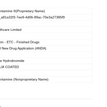
antamine
®(Proprietary Name)
_a81a32f3-7ee9-4d06-89ac-70e3a27385f9
thcare Limited
ơn - ETC - Finished Drugs
d New Drug Application (ANDA)
e Hydrobromide
ILM COATED
antamine
(Nonproprietary Name)