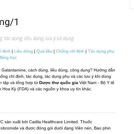
8mg/1
 tác dụng, liều dùng, lưu ý sử dụng.
ỉ định
|
Liều dùng
|
Quá liều
|
Chống chỉ định
|
Tác dụng phụ
động học
c Galantamine, cách dùng, liều dùng, công dụng? Hướng dẫn
g chỉ định, tác dụng, tác dụng phụ và các lưu ý khi dùng
ập và tổng hợp từ
Dược thư quốc gia
Việt Nam - Bộ Y tế
oa Kỳ (FDA) và các nguồn y khoa uy tín khác.
C sản xuất bởi Cadila Healthcare Limited. Thuốc
romide và được đóng gói dưới dạng Viên nén, Bao phin