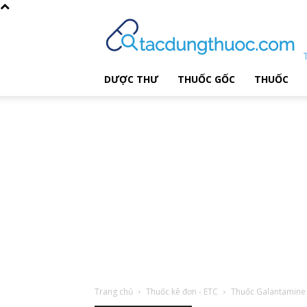
DƯỢC THƯ
THUỐC GỐC
THUỐC
Trang chủ
Thuốc kê đơn - ETC
Thuốc Galantamine