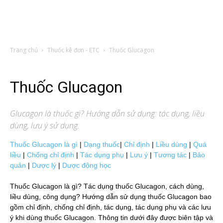
Trang chủ
Thuốc kê đơn - ETC
Thuốc Glucagon
Thuốc Glucagon
Glucagon
là thuốc gì? Hướng dẫn sử dụng: tác dụng, liều
dùng, lưu ý sử dụng.
Thuốc Glucagon là gì
|
Dạng thuốc
|
Chỉ định
|
Liều dùng
|
Quá
liều
|
Chống chỉ định
|
Tác dụng phụ
|
Lưu ý
|
Tương tác
|
Bảo
quản
|
Dược lý
|
Dược động học
Thuốc Glucagon là gì? Tác dụng thuốc Glucagon, cách dùng,
liều dùng, công dụng? Hướng dẫn sử dụng thuốc Glucagon bao
gồm chỉ định, chống chỉ định, tác dụng, tác dụng phụ và các lưu
ý khi dùng thuốc Glucagon. Thông tin dưới đây được biên tập và