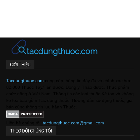
GIỚI THIỆU
Tacdungthuoc.com
cung cấp thông tin đầy đủ và chính xác hơn
82.000 Thuốc Tây/Tân dược, Đông y, Thảo dược, Thực phẩm
chức năng ở Việt Nam. Thông tin các loại thuốc Kê toa và không
kê toa bao gồm Tác dụng thuốc, Hướng dẫn sử dụng thuốc, giá
bán cùng thông tin lưu hành Thuốc.
Liên hệ chúng tôi:
tacdungthuoc.com@gmail.com
THEO DÕI CHÚNG TÔI